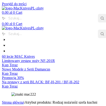
Przejdź do treści
0.00
zł
0
Cart
✨
0.00
zł
0
Cart
✨
60 lecie MAC Knives
Limitowany zestaw noży NF-201R
Kup Teraz
Nowe Modele z Serii Damascus
Kup Teraz
Promocja 30%
Na zestawy z serii BLACK: BF-H-201 / BF-H-202
Kup Teraz
Strona główna
\
Atrybut produktu: Rodzaj noża
\
nóż szefa kuchni