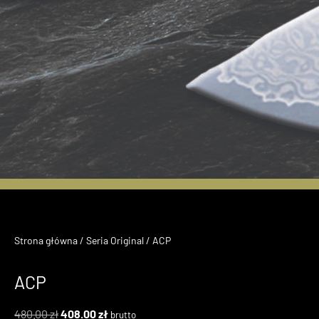
Nowe Modele z Se
Damascus
Strona główna
/
Seria Original
/ ACP
Kup Teraz
ACP
480.00
zł
408.00
zł
brutto