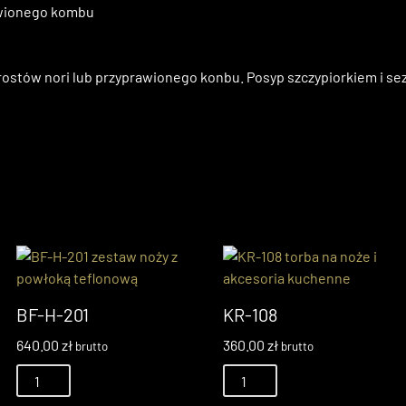
rawionego kombu
orostów nori lub przyprawionego konbu. Posyp szczypiorkiem i s
BF-H-201
KR-108
640.00
zł
360.00
zł
brutto
brutto