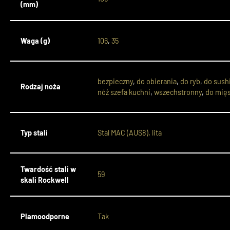
(mm)
Waga (g)
106
,
35
bezpieczny
,
do obierania
,
do ryb
,
do sush
Rodzaj noża
nóż szefa kuchni
,
wszechstronny
,
do mię
Typ stali
Stal MAC (AUS8), lita
Twardość stali w
59
skali Rockwell
Plamoodporne
Tak