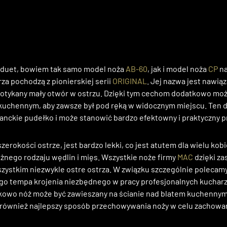
ę duet, bowiem tak samo model noża
AB-60
, jak i model noża
CP
na
za pochodzą z pionierskiej serii
ORIGINAL
. Jej nazwa jest nawią
potykany mały otwór w ostrzu. Dzięki tym cechom dodatkowo moż
 kuchennym, aby zawsze był pod ręką w widocznym miejscu. Ten
nckie pudełko i może stanowić bardzo efektowny i praktyczny p
szerokości ostrze, jest bardzo lekki, co jest atutem dla wielu ko
óżnego rodzaju wędlin i mięs. Wszystkie noże firmy
MAC
dzięki z
szystkim niezwykle ostre ostrza. W związku szczególnie polecam
go tempa krojenia niezbędnego w pracy profesjonalnych kucharzy
tkowo nóż może być zawieszany na ścianie nad blatem kuchenny
również najlepszy sposób przechowywania noży w celu zachowani