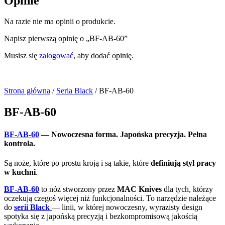
Opinie
Na razie nie ma opinii o produkcie.
Napisz pierwszą opinię o „BF-AB-60”
Musisz się
zalogować
, aby dodać opinię.
Strona główna
/
Seria Black
/ BF-AB-60
BF-AB-60
BF-AB-60
— Nowoczesna forma. Japońska precyzja. Pełna
kontrola.
Są noże, które po prostu kroją i są takie, które
definiują styl pracy
w kuchni
.
BF-AB-60
to nóż stworzony przez
MAC Knives
dla tych, którzy
oczekują czegoś więcej niż funkcjonalności. To narzędzie należące
do
serii Black
— linii, w której nowoczesny, wyrazisty design
spotyka się z japońską precyzją i bezkompromisową jakością