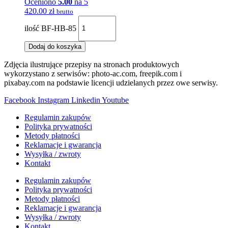
Oceniono
5.00
na 5
420.00
zł
brutto
ilość BF-HB-85
Dodaj do koszyka
Zdjęcia ilustrujące przepisy na stronach produktowych
wykorzystano z serwisów: photo-ac.com, freepik.com i
pixabay.com na podstawie licencji udzielanych przez owe serwisy.
Facebook
Instagram
Linkedin
Youtube
Regulamin zakupów
Polityka prywatności
Metody płatności
Reklamacje i gwarancja
Wysyłka / zwroty
Kontakt
Regulamin zakupów
Polityka prywatności
Metody płatności
Reklamacje i gwarancja
Wysyłka / zwroty
Kontakt