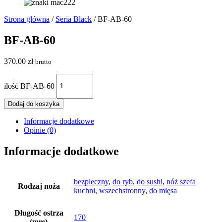
Strona główna
/
Seria Black
/ BF-AB-60
BF-AB-60
370.00
zł
brutto
ilość BF-AB-60
Dodaj do koszyka
Informacje dodatkowe
Opinie (0)
Informacje dodatkowe
bezpieczny
,
do ryb
,
do sushi
,
nóż szefa
Rodzaj noża
kuchni
,
wszechstronny
,
do mięsa
Długość ostrza
170
(mm)