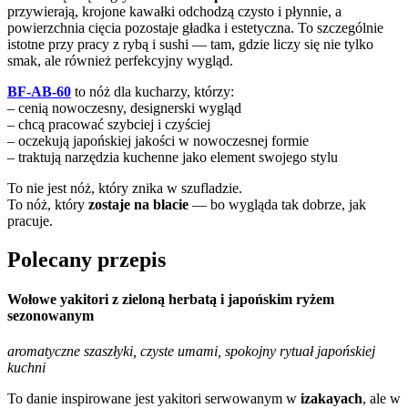
przywierają, krojone kawałki odchodzą czysto i płynnie, a
powierzchnia cięcia pozostaje gładka i estetyczna. To szczególnie
istotne przy pracy z rybą i sushi — tam, gdzie liczy się nie tylko
smak, ale również perfekcyjny wygląd.
BF-AB-60
to nóż dla kucharzy, którzy:
– cenią nowoczesny, designerski wygląd
– chcą pracować szybciej i czyściej
– oczekują japońskiej jakości w nowoczesnej formie
– traktują narzędzia kuchenne jako element swojego stylu
To nie jest nóż, który znika w szufladzie.
To nóż, który
zostaje na blacie
— bo wygląda tak dobrze, jak
pracuje.
Polecany przepis
Wołowe yakitori z zieloną herbatą i japońskim ryżem
sezonowanym
aromatyczne szaszłyki, czyste umami, spokojny rytuał japońskiej
kuchni
To danie inspirowane jest yakitori serwowanym w
izakayach
, ale w