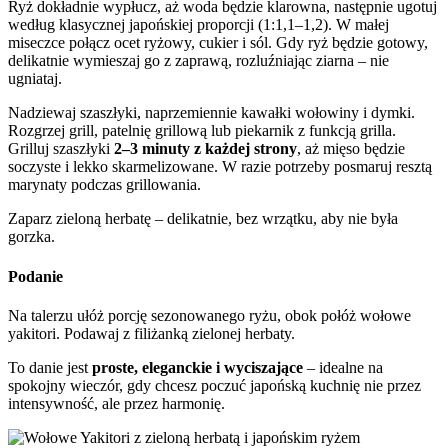
Ryż dokładnie wypłucz, aż woda będzie klarowna, następnie ugotuj
według klasycznej japońskiej proporcji (1:1,1–1,2). W małej
miseczce połącz ocet ryżowy, cukier i sól. Gdy ryż będzie gotowy,
delikatnie wymieszaj go z zaprawą, rozluźniając ziarna – nie
ugniataj.
Nadziewaj szaszłyki, naprzemiennie kawałki wołowiny i dymki.
Rozgrzej grill, patelnię grillową lub piekarnik z funkcją grilla.
Grilluj szaszłyki
2–3 minuty z każdej strony
, aż mięso będzie
soczyste i lekko skarmelizowane. W razie potrzeby posmaruj resztą
marynaty podczas grillowania.
Zaparz zieloną herbatę – delikatnie, bez wrzątku, aby nie była
gorzka.
Podanie
Na talerzu ułóż porcję sezonowanego ryżu, obok połóż wołowe
yakitori. Podawaj z filiżanką zielonej herbaty.
To danie jest
proste, eleganckie i wyciszające
– idealne na
spokojny wieczór, gdy chcesz poczuć japońską kuchnię nie przez
intensywność, ale przez harmonię.