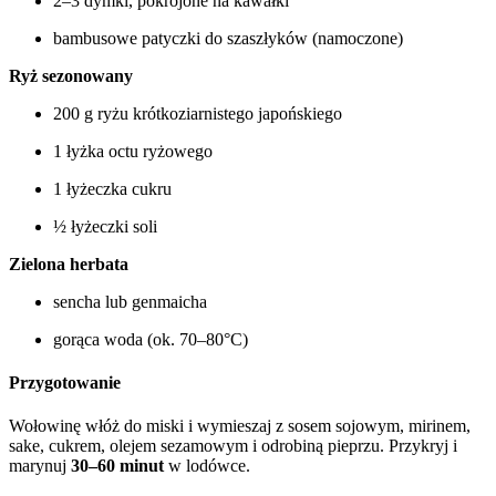
2–3 dymki, pokrojone na kawałki
bambusowe patyczki do szaszłyków (namoczone)
Ryż sezonowany
200 g ryżu krótkoziarnistego japońskiego
1 łyżka octu ryżowego
1 łyżeczka cukru
½ łyżeczki soli
Zielona herbata
sencha lub genmaicha
gorąca woda (ok. 70–80°C)
Przygotowanie
Wołowinę włóż do miski i wymieszaj z sosem sojowym, mirinem,
sake, cukrem, olejem sezamowym i odrobiną pieprzu. Przykryj i
marynuj
30–60 minut
w lodówce.