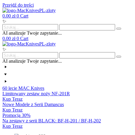
Przejdź do treści
0.00
zł
0
Cart
✨
AI analizuje Twoje zapytanie...
0.00
zł
0
Cart
✨
AI analizuje Twoje zapytanie...
60 lecie MAC Knives
Limitowany zestaw noży NF-201R
Kup Teraz
Nowe Modele z Serii Damascus
Kup Teraz
Promocja 30%
Na zestawy z serii BLACK: BF-H-201 / BF-H-202
Kup Teraz