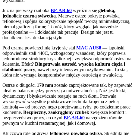
wykonania.
Już na pierwszy rzut oka
BF-AB-60
wyróżnia się
głęboką,
jednolicie czarną sylwetką
. Matowe ostrze pokryte powłoką
teflonową i spójna kolorystycznie rękojeść tworzą minimalistyczną,
niemal graficzną formę. To nóż, który wygląda jak narzędzie
profesjonalne — i dokładnie tak pracuje. Design nie jest tu
dodatkiem. Jest deklaracją stylu.
Pod czarną powierzchnią kryje się stal
MAC AUS8
— japoński
odpowiednik stali 440C, wzbogacony wanadem, który poprawia
jednorodność struktury krystalicznej i zwiększa odporność ostrza na
ścieranie. Efekt?
Długotrwała ostrość, wysoka kultura cięcia i
stabilność pracy
, nawet przy intensywnym użytkowaniu. To stal,
która nie wymaga kompromisów między ostrością a trwałością.
Ostrze o długości
170 mm
zostało zaprojektowane tak, by zapewnić
idealny balans między precyzją a uniwersalnością. Nóż jest lekki,
dynamiczny i błyskawicznie reaguje na ruch dłoni. Pozwala
wykonywać wszystkie podstawowe techniki krojenia z pełną
kontrolą — od precyzyjnego porcjowania ryby, po codzienne prace
kuchenne.
Bezpieczny, zaokrąglony czubek
zwiększa komfort i
bezpieczeństwo pracy, co czyni
BF-AB-60
narzędziem równie
pewnym w kuchni restauracyjnej, jak i domowej.
Kluczową rolę odgrywa
teflonowa powłoka ostrza
. Składniki nie