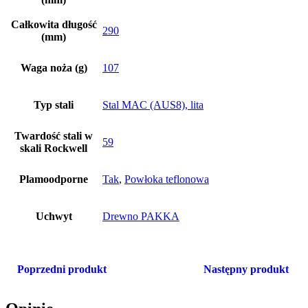
Całkowita długość
290
(mm)
Waga noża (g)
107
Typ stali
Stal MAC (AUS8), lita
Twardość stali w
59
skali Rockwell
Plamoodporne
Tak
,
Powłoka teflonowa
Uchwyt
Drewno PAKKA
Poprzedni produkt
Następny produkt