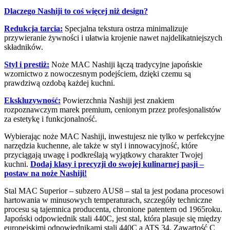
Dlaczego Nashiji to coś więcej niż design?
Redukcja tarcia:
Specjalna tekstura ostrza minimalizuje
przywieranie żywności i ułatwia krojenie nawet najdelikatniejszych
składników.
Styl i prestiż:
Noże MAC Nashiji łączą tradycyjne japońskie
wzornictwo z nowoczesnym podejściem, dzięki czemu są
prawdziwą ozdobą każdej kuchni.
Ekskluzywność:
Powierzchnia Nashiji jest znakiem
rozpoznawczym marek premium, cenionym przez profesjonalistów
za estetykę i funkcjonalność.
Wybierając noże MAC Nashiji, inwestujesz nie tylko w perfekcyjne
narzędzia kuchenne, ale także w styl i innowacyjność, które
przyciągają uwagę i podkreślają wyjątkowy charakter Twojej
kuchni.
Dodaj klasy i precyzji do swojej kulinarnej pasji –
postaw na noże Nashiji!
Stal MAC Superior – subzero AUS8 – stal ta jest podana procesowi
hartowania w minusowych temperaturach, szczegóły techniczne
procesu są tajemnica producenta, chronione patentem od 1965roku.
Japoński odpowiednik stali 440C, jest stal, która plasuje się między
europejskimi odpowiednikami stali 440C a ATS 34. Zawartość C