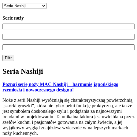
Serie noży
Filtr
Seria Nashiji
Poznaj serię noży MAC Nashiji – harmonię japońskiego
rzemiosła i nowoczesnego designu!
Noże z serii Nashiji wyróżniają się charakterystyczną powierzchnią
„skórki gruszki”, która nie tylko pełni funkcję praktyczną, ale także
jest symbolem doskonałego stylu i podążania za najnowszymi
trendami w projektowaniu. Ta unikalna faktura jest uwielbiana przez
szefów kuchni i pasjonatów gotowania na całym świecie, a jej
wyjątkowy wygląd znajdziesz wyłącznie w najlepszych markach
noży kuchennych.