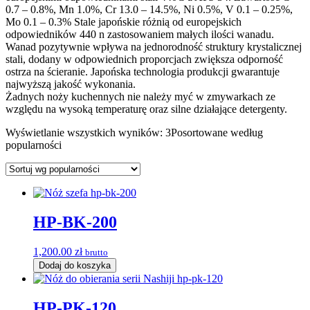
0.7 – 0.8%, Mn 1.0%, Cr 13.0 – 14.5%, Ni 0.5%, V 0.1 – 0.25%,
Mo 0.1 – 0.3% Stale japońskie różnią od europejskich
odpowiedników 440 n zastosowaniem małych ilości wanadu.
Wanad pozytywnie wpływa na jednorodność struktury krystalicznej
stali, dodany w odpowiednich proporcjach zwiększa odporność
ostrza na ścieranie. Japońska technologia produkcji gwarantuje
najwyższą jakość wykonania.
Żadnych noży kuchennych nie należy myć w zmywarkach ze
względu na wysoką temperaturę oraz silne działające detergenty.
Wyświetlanie wszystkich wyników: 3
Posortowane według
popularności
HP-BK-200
1,200.00
zł
brutto
Dodaj do koszyka
HP-PK-120