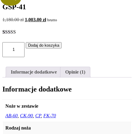
GSP-41
1,180.00
zł
Pierwotna
1,003.00
zł
Aktualna
brutto
cena
cena
wynosiła:
wynosi:
1,180.00 zł.
1,003.00 zł.
Oceniony
1
5.00
na 5 na
ilość
Dodaj do koszyka
podstawie
GSP-
oceny klienta
41
Informacje dodatkowe
Opinie (1)
Informacje dodatkowe
Noże w zestawie
AB-60
,
CK-90
,
CP
,
FK-70
Rodzaj noża