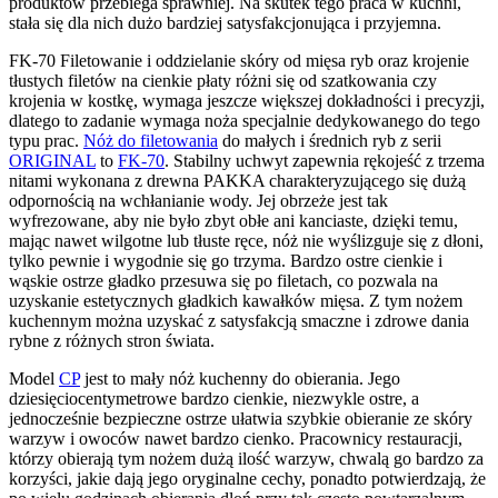
produktów przebiega sprawniej. Na skutek tego praca w kuchni,
stała się dla nich dużo bardziej satysfakcjonująca i przyjemna.
FK-70 Filetowanie i oddzielanie skóry od mięsa ryb oraz krojenie
tłustych filetów na cienkie płaty różni się od szatkowania czy
krojenia w kostkę, wymaga jeszcze większej dokładności i precyzji,
dlatego to zadanie wymaga noża specjalnie dedykowanego do tego
typu prac.
Nóż do filetowania
do małych i średnich ryb z serii
ORIGINAL
to
FK-70
. Stabilny uchwyt zapewnia rękojeść z trzema
nitami wykonana z drewna PAKKA charakteryzującego się dużą
odpornością na wchłanianie wody. Jej obrzeże jest tak
wyfrezowane, aby nie było zbyt obłe ani kanciaste, dzięki temu,
mając nawet wilgotne lub tłuste ręce, nóż nie wyślizguje się z dłoni,
tylko pewnie i wygodnie się go trzyma. Bardzo ostre cienkie i
wąskie ostrze gładko przesuwa się po filetach, co pozwala na
uzyskanie estetycznych gładkich kawałków mięsa. Z tym nożem
kuchennym można uzyskać z satysfakcją smaczne i zdrowe dania
rybne z różnych stron świata.
Model
CP
jest to mały nóż kuchenny do obierania. Jego
dziesięciocentymetrowe bardzo cienkie, niezwykle ostre, a
jednocześnie bezpieczne ostrze ułatwia szybkie obieranie ze skóry
warzyw i owoców nawet bardzo cienko. Pracownicy restauracji,
którzy obierają tym nożem dużą ilość warzyw, chwalą go bardzo za
korzyści, jakie dają jego oryginalne cechy, ponadto potwierdzają, że