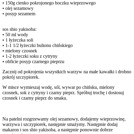
• 150g cienko pokrojonego boczku wieprzowego
• olej sezamowy
• posyp sezamem
sos shio yakisoba:
• 50 ml wody
• 1 łyżeczka soli
• 1-1 1/2 łyżeczki bulionu chińskiego
• mielony czosnek
• 1-2 łyżeczki soku z cytryny
• obficie posyp czarnego pieprzu
Zacznij od pokrojenia wszystkich warzyw na małe kawałki i drobno
pokrój szczypiorek.
W misce wymieszaj wodę, sól, wywar po chińsku, mielony
czosnek, sok z cytryny i czarny pieprz. Spróbuj trochę i dostosuj
czosnek i czarny pieprz do smaku.
Na patelni rozgrzewamy olej sezamowy, dodajemy wieprzowinę,
warzywa i szczypiorek, następnie smażymy. Następnie dodaj
makaron i sos shio yakisoba, a następnie ponownie dobrze