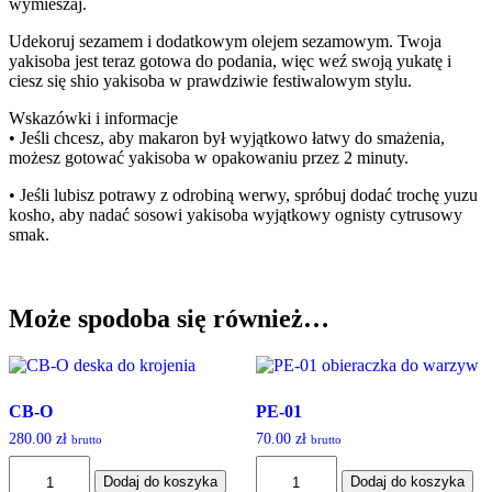
wymieszaj.
Udekoruj sezamem i dodatkowym olejem sezamowym. Twoja
yakisoba jest teraz gotowa do podania, więc weź swoją yukatę i
ciesz się shio yakisoba w prawdziwie festiwalowym stylu.
Wskazówki i informacje
• Jeśli chcesz, aby makaron był wyjątkowo łatwy do smażenia,
możesz gotować yakisoba w opakowaniu przez 2 minuty.
• Jeśli lubisz potrawy z odrobiną werwy, spróbuj dodać trochę yuzu
kosho, aby nadać sosowi yakisoba wyjątkowy ognisty cytrusowy
smak.
Może spodoba się również…
CB-O
PE-01
280.00
zł
70.00
zł
brutto
brutto
ilość
ilość
Dodaj do koszyka
Dodaj do koszyka
CB-
PE-