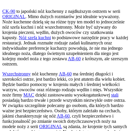
CK-90
to japoński nóż kuchenny z najdłuższym ostrzem w serii
ORIGINAL
. Mimo dużych rozmiarów jest idealnie wyważony.
Noże kuchenne dzielą się na różne typy ten model to jednocześnie
nóż szefa kuchni i nóż wszechstronny. Może być używany do
krojenia pieczeni, wędlin, dużych owoców czy szatkowania
kapusty.
Nóż szefa kuchni
to podstawowe narzędzie pracy w każdej
restauracji. Jednak rozmaite rodzaje zadań kulinarnych oraz
indywidualne preferencje kucharzy powodują, że nie ma jednego
idealnego noża, dlatego świetnym uzupełnieniem dla niego jest
kolejny model noża z tego zestawu
AB-60
z krótszym, ale szerszym
ostrzem.
Wszechstronny
nóż kuchenny
AB-60
ma średniej długości i
szerokości ostrze, jest bardzo lekki, co jest atutem dla wielu kobiet.
Będzie bardzo pomocny w krojeniu małych i średniej wielkości
warzyw, owoców oraz różnego rodzaju wędlin i mięs. Wszystkie
noże firmy
MAC
dzięki zastosowaniu wysokogatunkowej
stali
posiadają bardzo trwałe i przede wszystkim niezwykle ostre ostrza.
W związku szczególnie polecamy go osobom, dla których bardzo
ważne jest bezpieczeństwo. Osoby, którym zależało na cechach,
jakimi charakteryzuje się nóż
AB-60
, czyli bezpieczeństwo i
funkcjonalność po zmianie swoich dotychczasowych noży na
modele noży z serii
ORIGINAL
są zdania, że krojenie tych samych