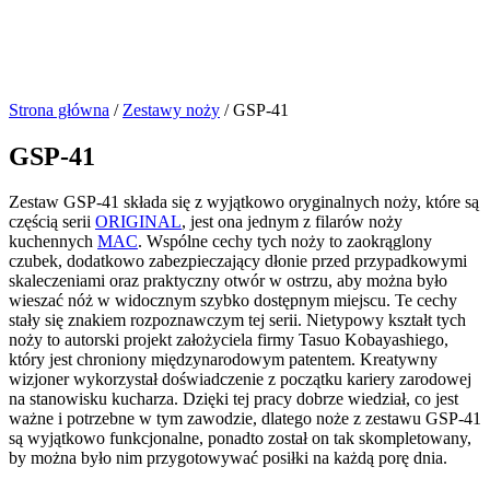
Strona główna
/
Zestawy noży
/ GSP-41
GSP-41
Zestaw GSP-41 składa się z wyjątkowo oryginalnych noży, które są
częścią serii
ORIGINAL
, jest ona jednym z filarów noży
kuchennych
MAC
. Wspólne cechy tych noży to zaokrąglony
czubek, dodatkowo zabezpieczający dłonie przed przypadkowymi
skaleczeniami oraz praktyczny otwór w ostrzu, aby można było
wieszać nóż w widocznym szybko dostępnym miejscu. Te cechy
stały się znakiem rozpoznawczym tej serii. Nietypowy kształt tych
noży to autorski projekt założyciela firmy Tasuo Kobayashiego,
który jest chroniony międzynarodowym patentem. Kreatywny
wizjoner wykorzystał doświadczenie z początku kariery zarodowej
na stanowisku kucharza. Dzięki tej pracy dobrze wiedział, co jest
ważne i potrzebne w tym zawodzie, dlatego noże z zestawu GSP-41
są wyjątkowo funkcjonalne, ponadto został on tak skompletowany,
by można było nim przygotowywać posiłki na każdą porę dnia.