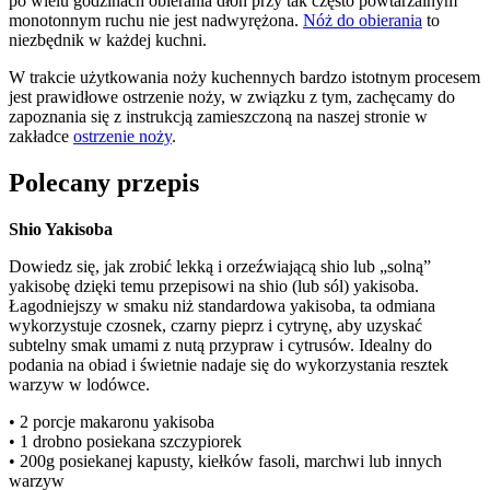
po wielu godzinach obierania dłoń przy tak często powtarzalnym
monotonnym ruchu nie jest nadwyrężona.
Nóż do obierania
to
niezbędnik w każdej kuchni.
W trakcie użytkowania noży kuchennych bardzo istotnym procesem
jest prawidłowe ostrzenie noży, w związku z tym, zachęcamy do
zapoznania się z instrukcją zamieszczoną na naszej stronie w
zakładce
ostrzenie noży
.
Polecany przepis
Shio Yakisoba
Dowiedz się, jak zrobić lekką i orzeźwiającą shio lub „solną”
yakisobę dzięki temu przepisowi na shio (lub sól) yakisoba.
Łagodniejszy w smaku niż standardowa yakisoba, ta odmiana
wykorzystuje czosnek, czarny pieprz i cytrynę, aby uzyskać
subtelny smak umami z nutą przypraw i cytrusów. Idealny do
podania na obiad i świetnie nadaje się do wykorzystania resztek
warzyw w lodówce.
• 2 porcje makaronu yakisoba
• 1 drobno posiekana szczypiorek
• 200g posiekanej kapusty, kiełków fasoli, marchwi lub innych
warzyw