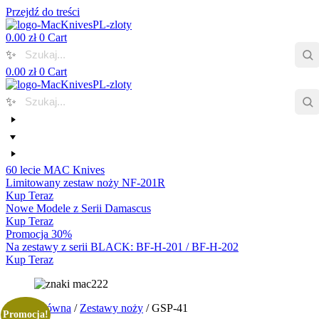
Przejdź do treści
0.00
zł
0
Cart
✨
0.00
zł
0
Cart
✨
60 lecie MAC Knives
Limitowany zestaw noży NF-201R
Kup Teraz
Nowe Modele z Serii Damascus
Kup Teraz
Promocja 30%
Na zestawy z serii BLACK: BF-H-201 / BF-H-202
Kup Teraz
Strona główna
/
Zestawy noży
/ GSP-41
Promocja!