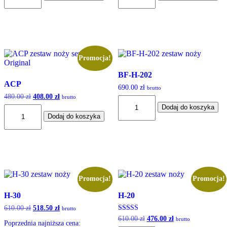
O
01
Promocja!
BF-H-202
ACP
690.00
zł
brutto
480.00
zł
Pierwotna
408.00
zł
Aktualna
brutto
ilość
cena
cena
Dodaj do koszyka
ilość
BF-
wynosiła:
wynosi:
Dodaj do koszyka
ACP
H-
480.00 zł.
408.00 zł.
202
Promocja!
Promocja!
H-30
H-20
610.00
zł
Pierwotna
518.50
zł
Aktualna
brutto
cena
cena
Oceniono
610.00
zł
Pierwotna
476.00
zł
Aktualna
brutto
Poprzednia najniższa cena:
wynosiła:
wynosi:
5.00
cena
cena