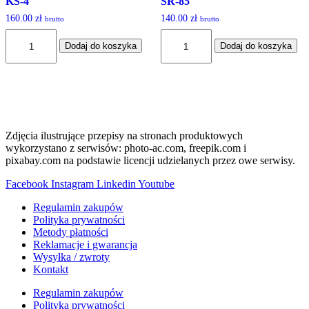
KS-4
SR-85
160.00
zł
140.00
zł
brutto
brutto
ilość
ilość
Dodaj do koszyka
Dodaj do koszyka
KS-
SR-
4
85
Zdjęcia ilustrujące przepisy na stronach produktowych
wykorzystano z serwisów: photo-ac.com, freepik.com i
pixabay.com na podstawie licencji udzielanych przez owe serwisy.
Facebook
Instagram
Linkedin
Youtube
Regulamin zakupów
Polityka prywatności
Metody płatności
Reklamacje i gwarancja
Wysyłka / zwroty
Kontakt
Regulamin zakupów
Polityka prywatności