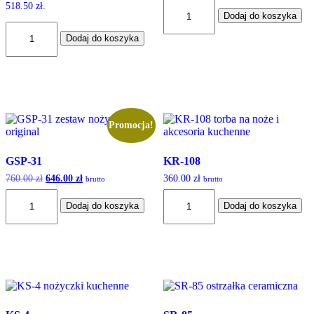
ilość
na 5
518.50
zł
.
610.00 zł.
518.50 zł.
wynosiła:
wynosi:
Dodaj do koszyka
H-
610.00 zł.
476.00 zł.
ilość
20
Dodaj do koszyka
H-
30
Promocja!
GSP-31
KR-108
760.00
zł
Pierwotna
646.00
zł
Aktualna
360.00
zł
brutto
brutto
cena
cena
ilość
ilość
wynosiła:
wynosi:
Dodaj do koszyka
Dodaj do koszyka
GSP-
KR-
760.00 zł.
646.00 zł.
31
108