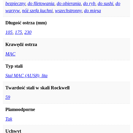
bezpieczny
,
do filetowania
,
do obierania
,
do ryb
,
do sushi
,
do
warzyw
,
nóż szefa kuchni
,
wszechstronny
,
do mięsa
Długość ostrza (mm)
105
,
175
,
230
Krawędź ostrza
MAC
Typ stali
Stal MAC (AUS8), lita
Twardość stali w skali Rockwell
59
Plamoodporne
Tak
Uchwyt