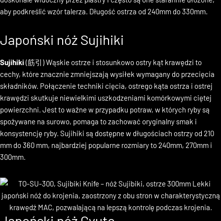
jest tak cienko pokrojona, że ​​wzór talerza do serwowania jest
doskonale widoczny przez plastry i często są one starannie ułożone,
aby podkreślić wzór talerza. Długość ostrza od 240mm do 330mm.
Japoński nóż
Sujihiki
Sujihiki
(
筋引
) Wąskie ostrze i stosunkowo ostry kąt krawędzi to
cechy, które znacznie zmniejszają wysiłek wymagany do przecięcia
składników. Połączenie techniki cięcia, ostrego kąta ostrza i ostrej
krawędzi skutkuje niewielkimi uszkodzeniami komórkowymi ciętej
powierzchni. Jest to ważne w przypadku potraw, w których ryby są
spożywane na surowo, pomaga to zachować oryginalny smak i
konsystencję ryby. Sujihiki są dostępne w długościach ostrzy od 210
mm do 360 mm, najbardziej popularne rozmiary to 240mm, 270mm i
300mm.