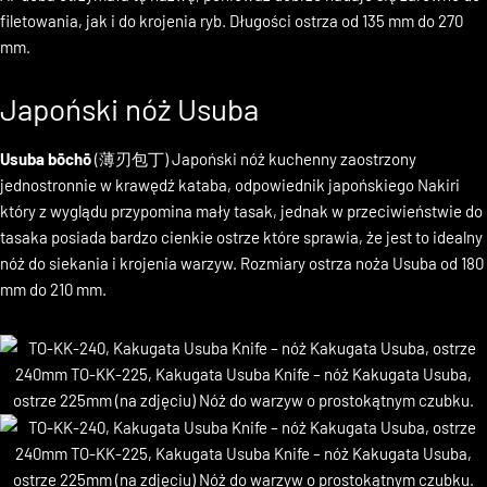
jednostronnie w krawędź kataba.
Japońskie słowo „Ai” oznacza „oba”
Ai-deba otrzymała tę nazwę, ponieważ dobrze nadaje się zarówno do
filetowania, jak i do krojenia ryb.
Długości ostrza od 135 mm do 270
mm.
Japoński nóż Usuba
Usuba
bōchō
(薄刃包丁) Japoński nóż kuchenny zaostrzony
jednostronnie w krawędź kataba, odpowiednik japońskiego Nakiri
który z wyglądu przypomina mały tasak, jednak w przeciwieństwie do
tasaka posiada bardzo cienkie ostrze które sprawia, że jest to idealny
nóż do siekania i krojenia warzyw. Rozmiary ostrza noża Usuba od 180
mm do 210 mm.