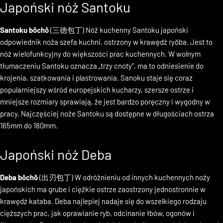
Japoński nóż Santoku
Santoku bōchō
(三徳包丁) Nóż kuchenny Santoku japoński
odpowiednik noża szefa kuchni, ostrzony w krawędź ryōba. Jest to
nóż wielofunkcyjny do większości prac kuchennych. W wolnym
tłumaczeniu Santoku oznacza „trzy cnoty”, ma to odniesienie do
krojenia, szatkowania i plastrowania. Sanoku staje się coraz
popularniejszy wśród europejskich kucharzy, szersze ostrze i
mniejsze rozmiary sprawiają, że jest bardzo poręczny i wygodny w
pracy. Najczęściej noże Santoku są dostępne w długościach ostrza
165mm do 180mm.
Japoński nóż Deba
Deba bōchō
(出刃包丁) W odróżnieniu od innych kuchennych noży
japońskich ma grube i ciężkie ostrze zaostrzony jednostronnie w
krawędź kataba. Deba najlepiej nadaje się do wszelkiego rodzaju