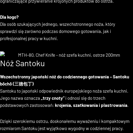
której specjalne wgłębienia tworzą poduszki powietrzne
ograniczające przywieranie krojonych produktów do ostrza.
Dla kogo?
Dla osób szukających jednego, wszechstronnego noża, który
sprawdzi się zarówno podczas domowego gotowania, jak i
profesjonalnej pracy w kuchni.
Nóż Santoku
Wszechstronny japoński nóż do codziennego gotowania – Santoku
bōchō (三徳包丁)
Santoku to japoński odpowiednik europejskiego noża szefa kuchni.
Jego nazwa oznacza
„trzy cnoty”
i odnosi się do trzech
podstawowych zastosowań:
krojenia, szatkowania i plastrowania
.
Dzięki szerokiemu ostrzu, doskonałemu wyważeniu i kompaktowym