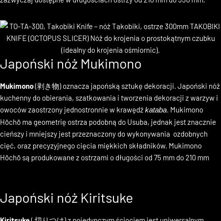
plasterków ryby łatwiej niż przy użyciu noża Yanagi. Takohiki są
zazwyczaj dostępne w długościach ostrzy od 210 mm do 330 mm.
Japoński nóż Mukimono
Mukimono
(剥き物) oznacza japońską sztukę dekoracji. Japoński nóż
kuchenny do obierania, szatkowania i tworzenia dekoracji z warzyw i
owoców zaostrzony jednostronnie w krawędź
. Mukimono
kataba
Hōchō ma geometrię ostrza podobną do Usuba, jednak jest znacznie
cieńszy i mniejszy jest przeznaczony do wykonywania ozdobnych
cięć, oraz precyzyjnego cięcia miękkich składników. Mukimono
Hōchō są produkowane z ostrzami o długości od 75 mm do 210 mm
Japoński nóż Kiritsuke