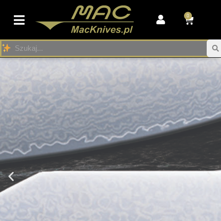
0
Przejdź
do
treści