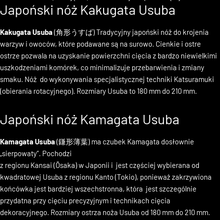
Japoński nóż Kakugata Usuba
Kakugata Usuba
(角形うすば
) Tradycyjny japoński nóż do krojenia
warzyw i owoców, które podawane są na surowo. Cienkie i ostre
ostrze pozwala na uzyskanie powierzchni cięcia z bardzo niewielkimi
uszkodzeniami komórek, co minimalizuje przebarwienia i zmiany
smaku. Nóż do wykonywania specjalistycznej techniki Katsuramuki
(obierania rotacyjnego). Rozmiary Usuba to 180 mm do 210 mm.
Japoński nóż Kamagata Usuba
Kamagata Usuba
(
鎌形薄葉)
ma czubek Kamagata dosłownie
„sierpowaty”. Pochodzi
z regionu Kansai (Ōsaka) w Japonii i jest częściej wybierana od
kwadratowej Usuba z regionu Kanto (Tokio), ponieważ zakrzywiona
końcówka jest bardziej wszechstronna, która jest szczególnie
przydatna przy cięciu precyzyjnym i technikach cięcia