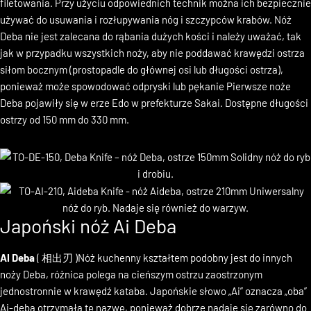
cięższych prac, jak oprawianie ryb, odcinanie łbów, ogonów i
filetowania. Przy użyciu odpowiednich technik można ich bezpiecznie
używać do usuwania i rozłupywania nóg i szczypców krabów. Nóż
Deba nie jest zalecana do rąbania dużych kości i należy uważać, tak
jak w przypadku wszystkich noży, aby nie poddawać krawędzi ostrza
siłom bocznym (prostopadle do głównej osi lub długości ostrza),
ponieważ może spowodować odpryski lub pękanie Pierwsze noże
Deba pojawiły się w erze Edo w prefekturze Sakai. Dostępne długości
ostrzy od 150 mm do 330 mm.
Japoński nóż Ai Deba
AI Deba
( 相出刃 )Nóż kuchenny kształtem podobny jest do innych
noży Deba, różnica polega na cieńszym ostrzu zaostrzonym