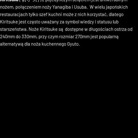
Kiritsuke
( 切りつけ) z pojedynczym ścięciem jest uniwersalnym
nożem, połączeniem noży Yanagiba i Usuba. W wielu japońskich
restauracjach tylko szef kuchni może z nich korzystać, dlatego
Kiritsuke jest często uważany za symbol wiedzy i statusu lub
starszeństwa. Noże Kiritsuke są dostępne w długościach ostrza od
240mm do 330mm, przy czym rozmiar 270mm jest popularną
alternatywą dla noża kuchennego Gyuto.