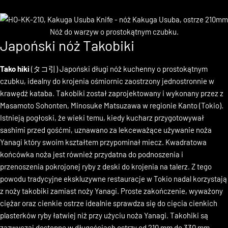
dekoracyjnego. Rozmiary ostrza noża Usuba od 180 mm do 210 mm.
Japoński nóż Takobiki
Tako hiki
(タコ引) Japoński długi nóż kuchenny o prostokątnym
czubku, idealny do krojenia ośmiornic zaostrzony jednostronnie w
krawędź kataba. Takobiki został zaprojektowany i wykonany przez z
Masamoto Sohonten, Minosuke Matsuzawa w regionie Kanto (Tokio).
Istnieją pogłoski, że wieki temu, kiedy kucharz przygotowywał
sashimi przed gośćmi, uznawano za lekceważące używanie noża
Yanagi który swoim kształtem przypominał miecz. Kwadratowa
końcówka noża jest również przydatna do podnoszenia i
przenoszenia pokrojonej ryby z deski do krojenia na talerz. Z tego
powodu tradycyjne ekskluzywne restauracje w Tokio nadal korzystają
z noży takobiki zamiast noży Yanagi. Proste zakończenie, wyważony
ciężar oraz cienkie ostrze idealnie sprawdza się do cięcia cienkich