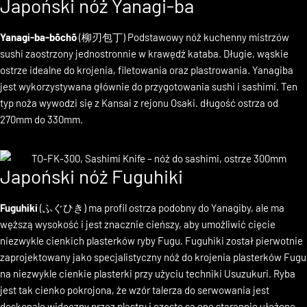
Japoński nóż Yanagi-ba
Yanagi-ba-bōchō
(柳刃包丁) Podstawowy nóż kuchenny mistrzów
sushi zaostrzony jednostronnie w krawędź kataba. Długie, wąskie
ostrze idealne do krojenia, filetowania oraz plastrowania. Yanagiba
jest wykorzystywana głównie do przygotowania sushi i sashimi. Ten
typ noża wywodzi się z Kansai z rejonu Osaki. długość ostrza od
270mm do 330mm.
Japoński nóż Fuguhiki
Fuguhiki
(
ふぐひき
) ma profil ostrza podobny do Yanagiby, ale ma
węższą wysokość i jest znacznie cieńszy, aby umożliwić cięcie
niezwykle cienkich plasterków ryby Fugu. Fuguhiki został pierwotnie
zaprojektowany jako specjalistyczny nóż do krojenia plasterków Fugu
na niezwykle cienkie plasterki przy użyciu techniki Usuzukuri. Ryba