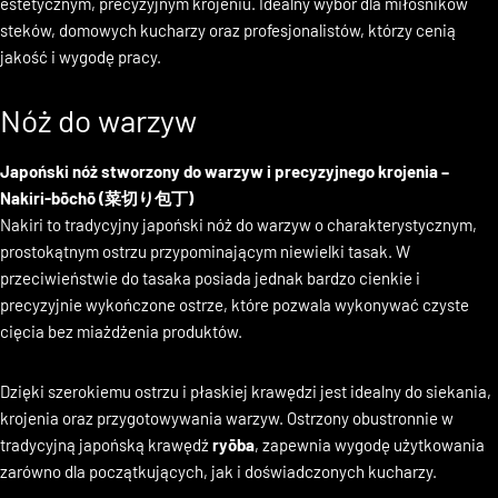
Dla osób, które często przygotowują mięso i zależy im na
estetycznym, precyzyjnym krojeniu. Idealny wybór dla miłośników
steków, domowych kucharzy oraz profesjonalistów, którzy cenią
jakość i wygodę pracy.
Nóż do warzyw
Japoński nóż stworzony do warzyw i precyzyjnego krojenia –
Nakiri-bōchō (菜切り包丁)
Nakiri to tradycyjny japoński nóż do warzyw o charakterystycznym,
prostokątnym ostrzu przypominającym niewielki tasak. W
przeciwieństwie do tasaka posiada jednak bardzo cienkie i
precyzyjnie wykończone ostrze, które pozwala wykonywać czyste
cięcia bez miażdżenia produktów.
Dzięki szerokiemu ostrzu i płaskiej krawędzi jest idealny do siekania,
krojenia oraz przygotowywania warzyw. Ostrzony obustronnie w
tradycyjną japońską krawędź
ryōba
, zapewnia wygodę użytkowania