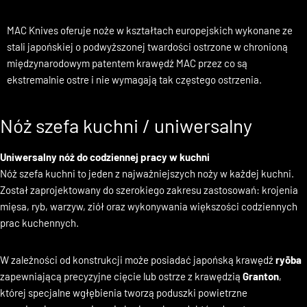
grubość i większy kąt ostrzenia noże europejskie są mocniejsze
niż noże japońskie.
MAC Knives oferuje noże w kształtach europejskich wykonane ze
stali japońskiej o podwyższonej twardości ostrzone w chronioną
międzynarodowym patentem krawędź MAC przez co są
ekstremalnie ostre i nie wymagają tak częstego ostrzenia.
Nóż szefa kuchni / uniwersalny
Uniwersalny nóż do codziennej pracy w kuchni
Nóż szefa kuchni to jeden z najważniejszych noży w każdej kuchni.
Został zaprojektowany do szerokiego zakresu zastosowań: krojenia
mięsa, ryb, warzyw, ziół oraz wykonywania większości codziennych
prac kuchennych.
W zależności od konstrukcji może posiadać japońską krawędź
ryōba
zapewniającą precyzyjne cięcie lub ostrze z krawędzią
Granton
,