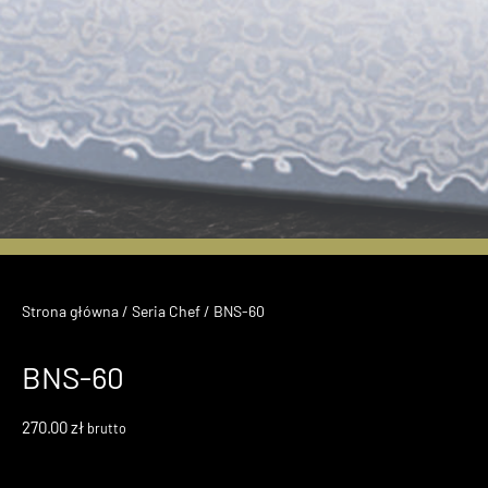
Nowe Modele z
Serii Damascus
Strona główna
/
Seria Chef
/ BNS-60
BNS-60
Kup Teraz
270.00
zł
brutto