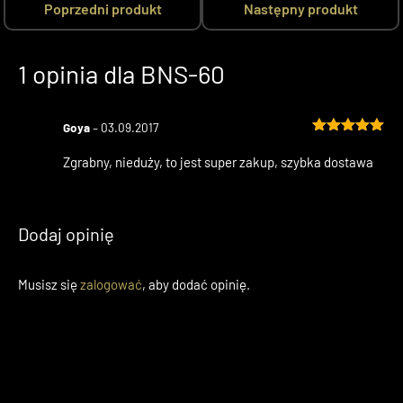
Poprzedni produkt
Następny produkt
1 opinia dla
BNS-60
Goya
–
03.09.2017
Oceniono
5
na 5
Zgrabny, nieduży, to jest super zakup, szybka dostawa
Dodaj opinię
Musisz się
zalogować
, aby dodać opinię.