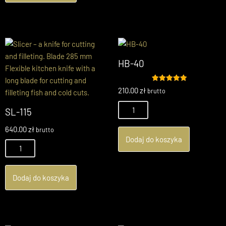
HB-40
Oceniono
210.00
zł
brutto
5.00
na 5
SL-115
640.00
zł
brutto
Dodaj do koszyka
Dodaj do koszyka