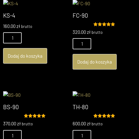
KS-4
FC-90
160.00
zł
brutto
Oceniono
320.00
zł
brutto
5.00
na 5
Dodaj do koszyka
Dodaj do koszyka
BS-90
TH-80
Oceniono
Oceniono
370.00
zł
600.00
zł
brutto
brutto
5.00
5.00
na 5
na 5