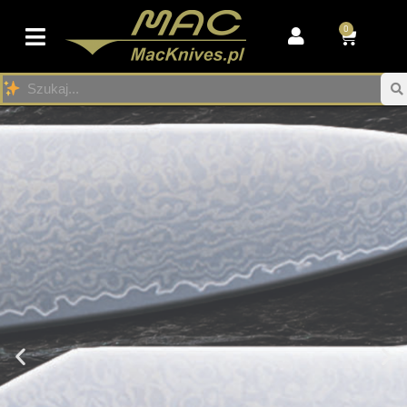
0
Przejdź
do
treści