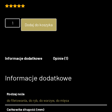
Oceniony
1
5.00
na 5
na
podstawie
Dodaj do koszyka
oceny
klienta
Informacje dodatkowe
Opinie (1)
Informacje dodatkowe
Rodzaj noża
do filetowania
,
do ryb
,
do warzyw
,
do mięsa
Całkowita długość (mm)