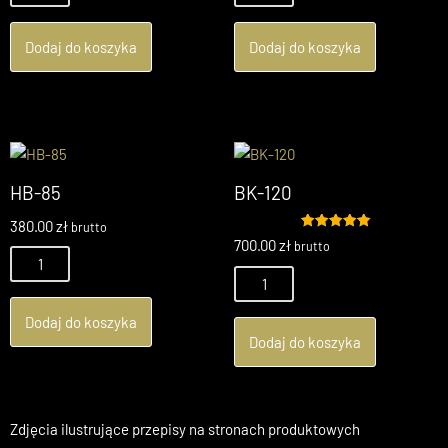
Dodaj do koszyka
Dodaj do koszyka
HB-85
BK-120
380.00
zł
brutto
Oceniono
700.00
zł
brutto
5.00
na 5
Dodaj do koszyka
Dodaj do koszyka
Zdjęcia ilustrujące przepisy na stronach produktowych