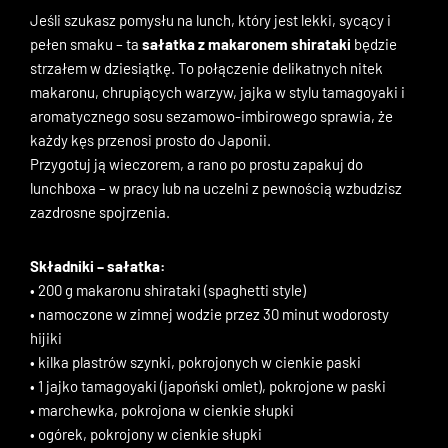
Jeśli szukasz pomysłu na lunch, który jest lekki, sycący i
pełen smaku – ta
sałatka z makaronem shirataki
będzie
strzałem w dziesiątkę. To połączenie delikatnych nitek
makaronu, chrupiących warzyw, jajka w stylu tamagoyaki i
aromatycznego sosu sezamowo-imbirowego sprawia, że
każdy kęs przenosi prosto do Japonii.
Przygotuj ją wieczorem, a rano po prostu zapakuj do
lunchboxa – w pracy lub na uczelni z pewnością wzbudzisz
zazdrosne spojrzenia.
Składniki – sałatka:
• 200 g makaronu shirataki (spaghetti style)
• namoczone w zimnej wodzie przez 30 minut wodorosty
hijiki
• kilka plastrów szynki, pokrojonych w cienkie paski
• 1 jajko tamagoyaki (japoński omlet), pokrojone w paski
• marchewka, pokrojona w cienkie słupki
• ogórek, pokrojony w cienkie słupki