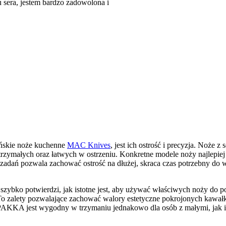
u sera, jestem bardzo zadowolona i
pońskie noże kuchenne
MAC Knives
, jest ich ostrość i precyzja. Noże z s
trzymałych oraz łatwych w ostrzeniu. Konkretne modele noży najlepiej
ań pozwala zachować ostrość na dłużej, skraca czas potrzebny do wyko
ybko potwierdzi, jak istotne jest, aby używać właściwych noży do p
ne. To zalety pozwalające zachować walory estetyczne pokrojonych kaw
KKA jest wygodny w trzymaniu jednakowo dla osób z małymi, jak i d