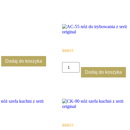
AC-55
brutto
Oceniono
310.00
zł
brutto
5.00
Dodaj do koszyka
na 5
ilość
AC-
Dodaj do koszyka
55
CK-90