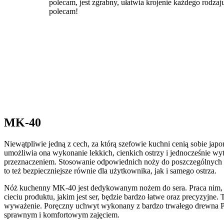
polecam, jest zgrabny, ułatwia krojenie każdego rodzaj
polecam!
Strona główna
/
Seria Original
/ MK-40
MK-40
Niewątpliwie jedną z cech, za którą szefowie kuchni cenią sobie ja
umożliwia ona wykonanie lekkich, cienkich ostrzy i jednocześnie wy
przeznaczeniem. Stosowanie odpowiednich noży do poszczególnych zad
to też bezpieczniejsze równie dla użytkownika, jak i samego ostrza.
Nóż kuchenny MK-40 jest dedykowanym nożem do sera. Praca nim, sz
cieciu produktu, jakim jest ser, będzie bardzo łatwe oraz precyzyj
wyważenie. Poręczny uchwyt wykonany z bardzo trwałego drewna PA
sprawnym i komfortowym zajęciem.