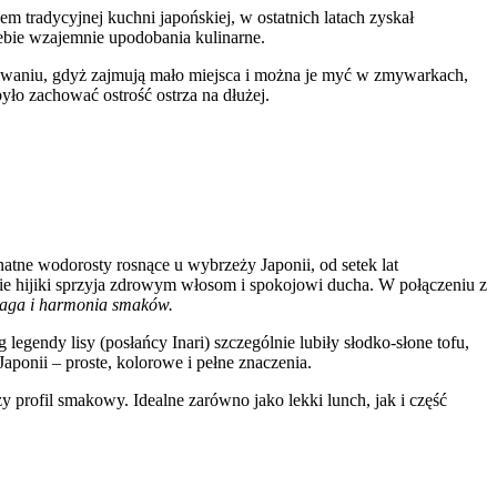
m tradycyjnej kuchni japońskiej, w ostatnich latach zyskał
siebie wzajemnie upodobania kulinarne.
owaniu, gdyż zajmują mało miejsca i można je myć w zmywarkach,
było zachować ostrość ostrza na dłużej.
unatne wodorosty rosnące u wybrzeży Japonii, od setek lat
ie hijiki sprzyja zdrowym włosom i spokojowi ducha. W połączeniu z
aga i harmonia smaków.
 legendy lisy (posłańcy Inari) szczególnie lubiły słodko-słone tofu,
aponii – proste, kolorowe i pełne znaczenia.
 profil smakowy. Idealne zarówno jako lekki lunch, jak i część