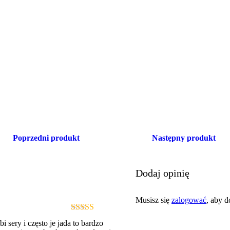
Poprzedni produkt
Następny produkt
Dodaj opinię
Musisz się
zalogować
, aby d
Oceniono
5
i sery i często je jada to bardzo
na 5