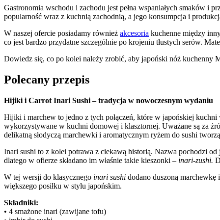
Gastronomia wschodu i zachodu jest pełna wspaniałych smaków i przep
popularność wraz z kuchnią zachodnią, a jego konsumpcja i produkcj
W naszej ofercie posiadamy również
akcesoria
kuchenne między inny
co jest bardzo przydatne szczególnie po krojeniu tłustych serów. Mate
Dowiedz się, co po kolei należy zrobić, aby japoński nóż kuchenny
Polecany przepis
Hijiki i Carrot Inari Sushi – tradycja w nowoczesnym wydaniu
Hijiki i marchew to jedno z tych połączeń, które w japońskiej kuchni
wykorzystywane w kuchni domowej i klasztornej. Uważane są za źród
delikatną słodyczą marchewki i aromatycznym ryżem do sushi tworzą d
Inari sushi to z kolei potrawa z ciekawą historią. Nazwa pochodzi od 
dlatego w ofierze składano im właśnie takie kieszonki –
inari-zushi.
Dz
W tej wersji do klasycznego
inari sushi
dodano duszoną marchewkę i wo
większego posiłku w stylu japońskim.
Składniki:
• 4 smażone inari (zawijane tofu)