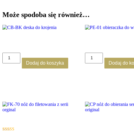
Może spodoba się również…
CB-BK
PE-01
280.00
zł
70.00
zł
brutto
brutto
ilość
ilość
CB-
PE-
Dodaj do koszyka
Dodaj do k
BK
01
FK-70
CP
150.00
zł
brutto