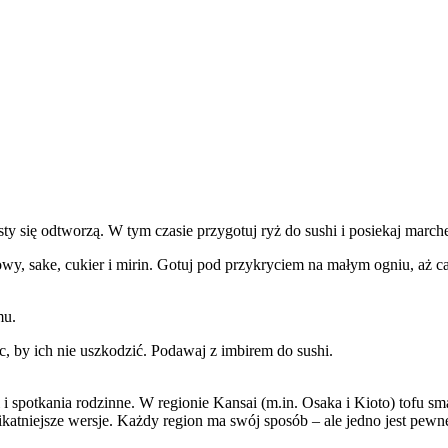
y się odtworzą. W tym czasie przygotuj ryż do sushi i posiekaj march
jowy, sake, cukier i mirin. Gotuj pod przykryciem na małym ogniu, aż 
mu.
, by ich nie uszkodzić. Podawaj z imbirem do sushi.
 i spotkania rodzinne. W regionie Kansai (m.in. Osaka i Kioto) tofu sma
elikatniejsze wersje. Każdy region ma swój sposób – ale jedno jest pewn