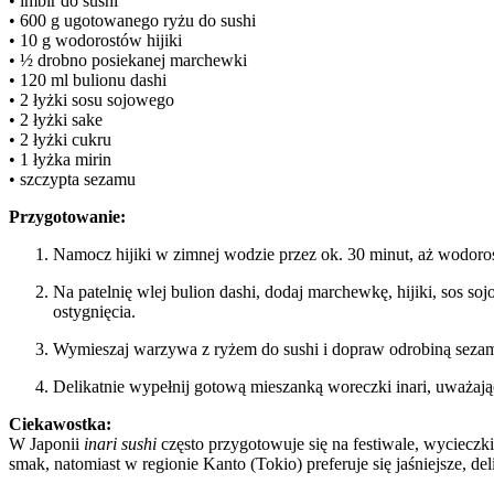
• imbir do sushi
• 600 g ugotowanego ryżu do sushi
• 10 g wodorostów hijiki
• ½ drobno posiekanej marchewki
• 120 ml bulionu dashi
• 2 łyżki sosu sojowego
• 2 łyżki sake
• 2 łyżki cukru
• 1 łyżka mirin
• szczypta sezamu
Przygotowanie:
Namocz hijiki w zimnej wodzie przez ok. 30 minut, aż wodorost
Na patelnię wlej bulion dashi, dodaj marchewkę, hijiki, sos so
ostygnięcia.
Wymieszaj warzywa z ryżem do sushi i dopraw odrobiną seza
Delikatnie wypełnij gotową mieszanką woreczki inari, uważając
Ciekawostka:
W Japonii
inari sushi
często przygotowuje się na festiwale, wycieczki
smak, natomiast w regionie Kanto (Tokio) preferuje się jaśniejsze, d