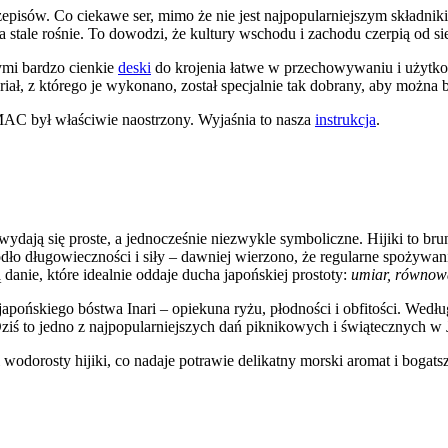
isów. Co ciekawe ser, mimo że nie jest najpopularniejszym składnikie
a stale rośnie. To dowodzi, że kultury wschodu i zachodu czerpią od 
mi bardzo cienkie
deski
do krojenia łatwe w przechowywaniu i użytk
riał, z którego je wykonano, został specjalnie tak dobrany, aby można 
 MAC był właściwie naostrzony. Wyjaśnia to nasza
instrukcja
.
 wydają się proste, a jednocześnie niezwykle symboliczne. Hijiki to br
ło długowieczności i siły – dawniej wierzono, że regularne spożywan
anie, które idealnie oddaje ducha japońskiej prostoty:
umiar, równow
japońskiego bóstwa Inari – opiekuna ryżu, płodności i obfitości. Według
iś to jedno z najpopularniejszych dań piknikowych i świątecznych w J
dorosty hijiki, co nadaje potrawie delikatny morski aromat i bogatszy