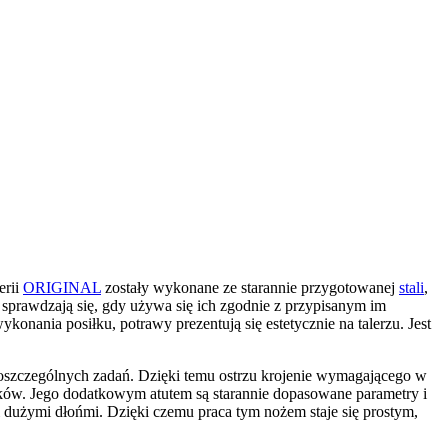
erii
ORIGINAL
zostały wykonane ze starannie przygotowanej
stali
,
 sprawdzają się, gdy używa się ich zgodnie z przypisanym im
nania posiłku, potrawy prezentują się estetycznie na talerzu. Jest
oszczególnych zadań. Dzięki temu ostrzu krojenie wymagającego w
ałków. Jego dodatkowym atutem są starannie dopasowane parametry i
użymi dłońmi. Dzięki czemu praca tym nożem staje się prostym,