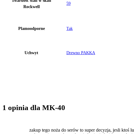
Twardość stali w skali
59
Rockwell
Plamoodporne
Tak
Uchwyt
Drewno PAKKA
1 opinia dla
MK-40
wajka
–
07.04.2017
zakup tego noża do serów to super decyzja, jesli ktoś lub