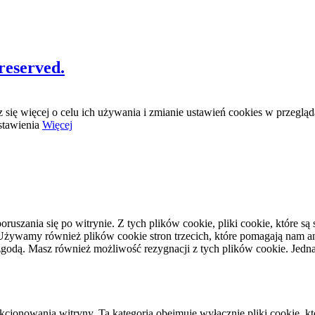
reserved.
 się więcej o celu ich używania i zmianie ustawień cookies w przeglą
tawienia
Więcej
oruszania się po witrynie. Z tych plików cookie, pliki cookie, które 
żywamy również plików cookie stron trzecich, które pomagają nam anali
godą. Masz również możliwość rezygnacji z tych plików cookie. Jedna
kcjonowania witryny. Ta kategoria obejmuje wyłącznie pliki cookie, k