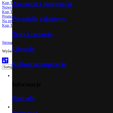
Akcesoria i pielęgnacja
Kup Teraz
Ostrzenie noży
współpracy
Nowe Modele z Serii Damascus
Seria Professional
Kup Teraz
Promocja 30%
Poradniki zakupowe
Marka MAC
Na zestawy z serii BLACK: BF-H-201 / BF-H-202
Kup Teraz
Seria Damascus
MAC Corporation
Testy i recenzje
Zestawy noży
Strona główna
\
Atrybut produktu: Waga noża (g)
\
210
Specyfikacja
Lifestyle
Wyświetlanie wszystkich wyników: 2
Posortowane według popularno
Linia Bazowa
techniczna
Kulinarne inspiracje
Seria Original
Stal MAC
Informacje
Seria Chef
HO-TA-300
Nagrody
3,500.00
zł
brutto
Seria Superior
Dodaj do koszyka