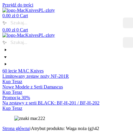
Przejdź do treści
0.00
zł
0
Cart
✨
0.00
zł
0
Cart
✨
60 lecie MAC Knives
Limitowany zestaw noży NF-201R
Kup Teraz
Nowe Modele z Serii Damascus
Kup Teraz
Promocja 30%
Na zestawy z serii BLACK: BF-H-201 / BF-H-202
Kup Teraz
Strona główna
\
Atrybut produktu: Waga noża (g)
\
42