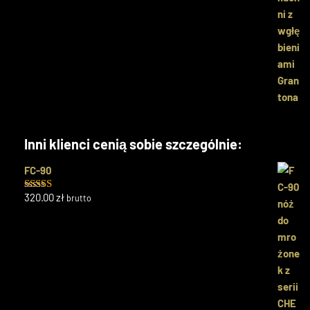
Inni klienci cenią sobie szczególnie:
FC-90
320.00
zł
brutto
Oceniono
5.00
na 5