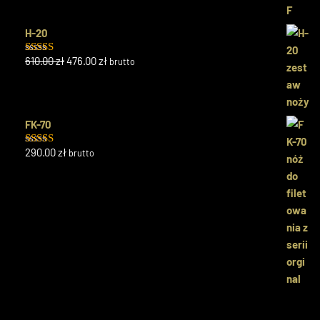
H-20
610.00
zł
476.00
zł
brutto
Oceniono
5.00
na 5
FK-70
290.00
zł
brutto
Oceniono
5.00
na 5