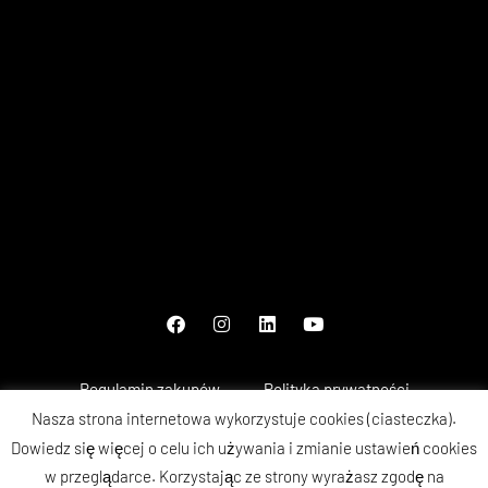
Regulamin zakupów
Polityka prywatności
Nasza strona internetowa wykorzystuje cookies (ciasteczka).
Metody płatności
Reklamacje i gwarancja
Dowiedz się więcej o celu ich używania i zmianie ustawień cookies
w przeglądarce. Korzystając ze strony wyrażasz zgodę na