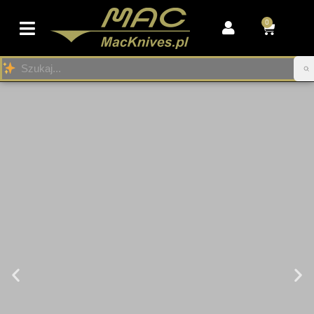
0
Przejdź
do
treści