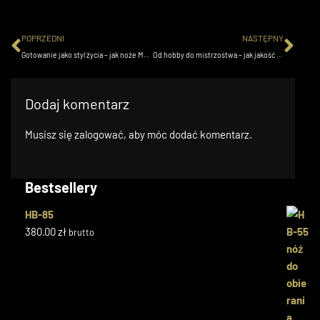
POPRZEDNI
NASTĘPNY
Gotowanie jako styl życia – jak noże MAC zmieniają codzienne obowiązki w kulinarną pasję
Od hobby do mistrzostwa – jak jakość noży kuchennych wspiera rozwój kulinarnych umiejętności
Dodaj komentarz
Musisz się
zalogować
, aby móc dodać komentarz.
Bestsellery
HB-85
380.00
zł
brutto