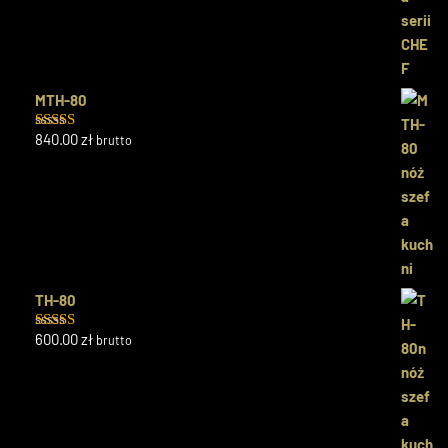
MTH-80
840.00
zł
brutto
Oceniono
5.00
na 5
TH-80
600.00
zł
brutto
Oceniono
5.00
na 5