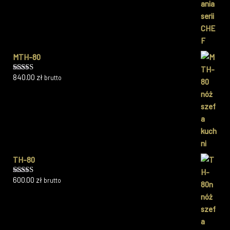
MTH-80
840.00
zł
brutto
Oceniono
5.00
na 5
TH-80
600.00
zł
brutto
Oceniono
5.00
na 5