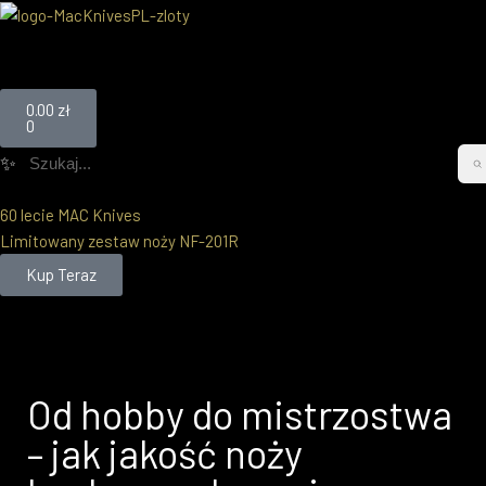
Przejdź
do
0.00
zł
treści
0
✨
60 lecie MAC Knives
Limitowany zestaw noży NF-201R
Kup Teraz
Od hobby do mistrzostwa
– jak jakość noży