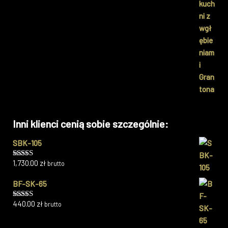
Inni klienci cenią sobie szczególnie:
SBK-105
1,730.00
zł
brutto
Oceniono
5.00
na 5
BF-SK-65
440.00
zł
brutto
Oceniono
5.00
na 5