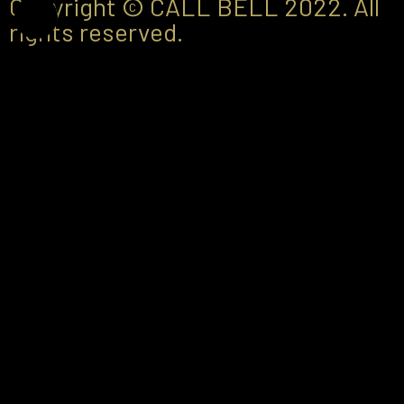
Copyright © CALL BELL 2022. All
rights reserved.
Jeśli potrzebujesz pomocy przy
wyborze noży, pomożemy Ci
Podaj swoje imię i nazwisko, numer telefonu oraz godziny w
jakich możemy skontaktować się z Tobą.