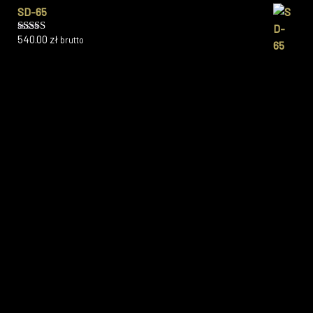
SD-65
540.00
zł
brutto
Oceniono
5.00
na 5