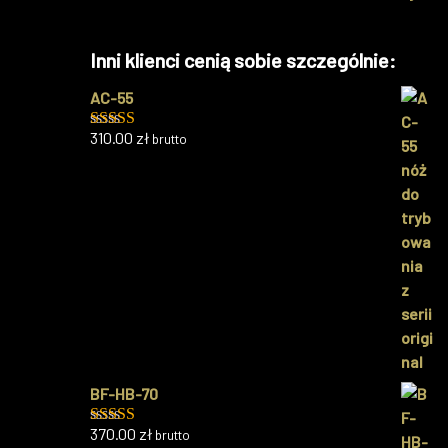
Inni klienci cenią sobie szczególnie:
AC-55
310.00
zł
brutto
Oceniono
5.00
na 5
BF-HB-70
370.00
zł
brutto
Oceniono