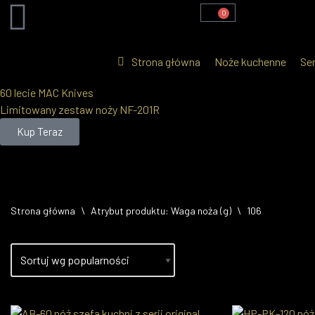
0
Przejdź
do
Strona główna
Noże kuchenne
Ser
treści
60 lecie MAC Knives
Limitowany zestaw noży NF-201R
Kup Teraz
Strona główna
\
Atrybut produktu: Waga noża (g)
\
106