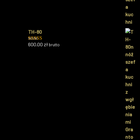
TH-80
600.00
zł
brutto
Oceniono
5.00
na 5