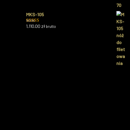
5.00
na 5
MKS-105
1,110.00
zł
brutto
Oceniono
5.00
na 5