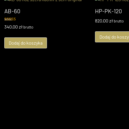
AB-60
HP-PK-120
820.00
zł
brutto
Oceniono
340.00
zł
brutto
5.00
na 5
Dodaj do koszy
Dodaj do koszyka