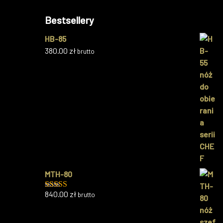
Bestsellery
HB-85
380.00
zł
brutto
MTH-80
840.00
zł
brutto
Oceniono
5.00
na 5