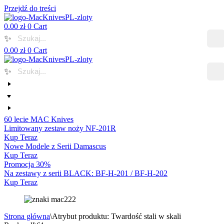
Przejdź do treści
0.00
zł
0
Cart
✨
0.00
zł
0
Cart
✨
60 lecie MAC Knives
Limitowany zestaw noży NF-201R
Kup Teraz
Nowe Modele z Serii Damascus
Kup Teraz
Promocja 30%
Na zestawy z serii BLACK: BF-H-201 / BF-H-202
Kup Teraz
Strona główna
\
Atrybut produktu: Twardość stali w skali