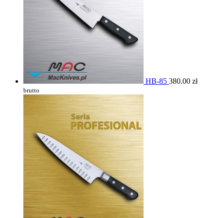
HB-85
380.00
zł
brutto