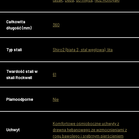
Całkowita
360
długość (mm)
Typ stali
Shiro2 (biała 2, stal węglowa), lita
Twardość stali w
61
skali Rockwell
Plamoodporne
Nie
Komfortowe ośmioboczne uchwyty z
Uchwyt
drewna hebanowego ze wzmocnieniami z
rogu bawolego i srebrnym pierścieniem