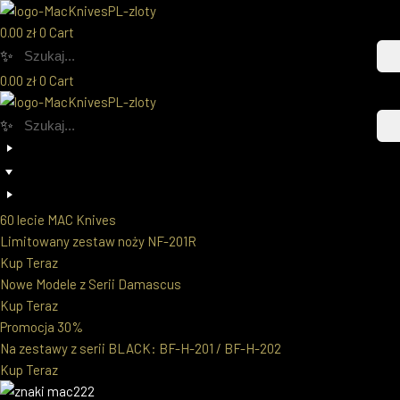
0.00
zł
0
Cart
Przejdź
✨
do
0.00
zł
0
Cart
treści
✨
60 lecie MAC Knives
Limitowany zestaw noży NF-201R
Kup Teraz
Nowe Modele z Serii Damascus
Kup Teraz
Promocja 30%
Na zestawy z serii BLACK: BF-H-201 / BF-H-202
Kup Teraz