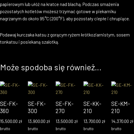
papierowym lub ułóż na kratce nad blachą. Podczas smażenia
pozostałych kotletów możesz trzymać gotowe w piekarniku
nagrzanym do około 95°C (200°F), aby pozostały ciepłe i chrupiące.
Podawaj kurczaka katsu z gorącym ryżem krótkoziarnistym, sosem
tonkatsu i posiekaną szalotką.
Może spodoba się również…
SE-FK-
SE-FK-
SE-FK-
SE-KK-
SE-KM-
360
300
270
210
210
15,500.00
zł
13,900.00
zł
13,500.00
zł
13,700.00
zł
14,370.00
zł
brutto
brutto
brutto
brutto
brutto