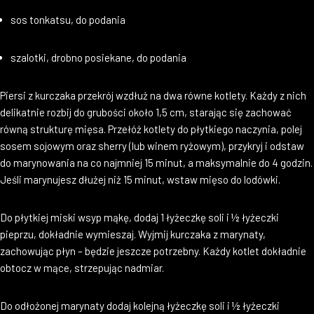
sos tonkatsu, do podania
szalotki, drobno posiekane, do podania
Piersi z kurczaka przekrój wzdłuż na dwa równe kotlety. Każdy z nich
delikatnie rozbij do grubości około 1,5 cm, starając się zachować
równą strukturę mięsa. Przełóż kotlety do płytkiego naczynia, polej
sosem sojowym oraz sherry (lub winem ryżowym), przykryj i odstaw
do marynowania na co najmniej 15 minut, a maksymalnie do 4 godzin.
Jeśli marynujesz dłużej niż 15 minut, wstaw mięso do lodówki.
Do płytkiej miski wsyp mąkę, dodaj 1 łyżeczkę soli i ½ łyżeczki
pieprzu, dokładnie wymieszaj. Wyjmij kurczaka z marynaty,
zachowując płyn – będzie jeszcze potrzebny. Każdy kotlet dokładnie
obtocz w mące, strzepując nadmiar.
Do odłożonej marynaty dodaj kolejną łyżeczkę soli i ½ łyżeczki