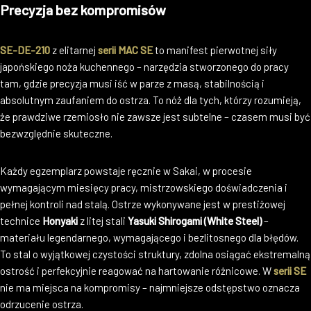
Precyzja bez kompromisów
SE-DE-210
z elitarnej
serii MAC SE
to manifest pierwotnej siły
japońskiego noża kuchennego – narzędzia stworzonego do pracy
tam, gdzie precyzja musi iść w parze z masą, stabilnością i
absolutnym zaufaniem do ostrza. To nóż dla tych, którzy rozumieją,
że prawdziwe rzemiosło nie zawsze jest subtelne – czasem musi być
bezwzględnie skuteczne.
Każdy egzemplarz powstaje ręcznie w Sakai, w procesie
wymagającym miesięcy pracy, mistrzowskiego doświadczenia i
pełnej kontroli nad stalą. Ostrze wykonywane jest w prestiżowej
technice
Honyaki
z litej stali
Yasuki Shirogami (White Steel)
–
materiału legendarnego, wymagającego i bezlitosnego dla błędów.
To stal o wyjątkowej czystości struktury, zdolna osiągać ekstremalną
ostrość i perfekcyjnie reagować na hartowanie różnicowe. W
serii SE
nie ma miejsca na kompromisy – najmniejsze odstępstwo oznacza
odrzucenie ostrza.