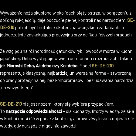
Wyważenie noża skupione w okolicach pięty ostrza, w połączeniu z
solidną rękojeścią, daje poczucie pełnej kontroli nad narzędziem.
SE-
DE-210
potrafi być brutalnie skuteczna w ciężkich zadaniach, a
jednocześnie zaskakująco precyzyjna przy delikatniejszych pracach.
Ze względu na różnorodność gatunków ryb i owoców morza w kuchni
japońskiej, Deba występuje w wielu odmianach i rozmiarach, takich
jak
Mioroshi Deba, Ai-deba czy Ko-deba
. Model
SE-DE-210
reprezentuje klasyczną, najbardziej uniwersalną formę – stworzoną
do pracy profesjonalnej, bez kompromisów i bez udawania narzędzia
„do wszystkiego”.
SE-DE-210
nie jest nożem, który się wybiera przypadkiem.
To
narzędzie odpowiedzialności
– dla kucharzy, którzy wiedzą, że siła
w kuchni musi iść w parze z kontrolą, a prawdziwy luksus objawia się
wtedy, gdy narzędzie nigdy nie zawodzi.