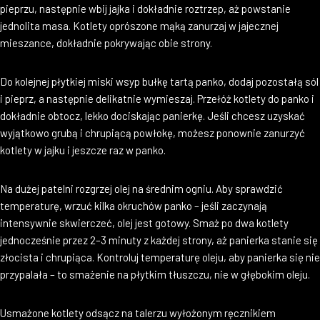
pieprzu, następnie wbij jajka i dokładnie roztrzep, aż powstanie
jednolita masa. Kotlety oprószone mąką zanurzaj w jajecznej
mieszance, dokładnie pokrywając obie strony.
Do kolejnej płytkiej miski wsyp bułkę tartą panko, dodaj pozostałą sól
i pieprz, a następnie delikatnie wymieszaj. Przełóż kotlety do panko i
dokładnie obtocz, lekko dociskając panierkę. Jeśli chcesz uzyskać
wyjątkowo grubą i chrupiącą powłokę, możesz ponownie zanurzyć
kotlety w jajku i jeszcze raz w panko.
Na dużej patelni rozgrzej olej na średnim ogniu. Aby sprawdzić
temperaturę, wrzuć kilka okruchów panko – jeśli zaczynają
intensywnie skwierczeć, olej jest gotowy. Smaż po dwa kotlety
jednocześnie przez 2–3 minuty z każdej strony, aż panierka stanie się
złocista i chrupiąca. Kontroluj temperaturę oleju, aby panierka się nie
przypalała – to smażenie na płytkim tłuszczu, nie w głębokim oleju.
Usmażone kotlety odsącz na talerzu wyłożonym ręcznikiem