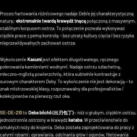
Proces hartowania różnicowego nadaje Debie jej charakterystyczną
naturę:
ekstremalnie twardą krawędź tnącą
połączoną z masywnym,
stabilnym korpusem ostrza. To połączenie pozwala wykonywać
ciężkie prace z pełną kontrolą – bez utraty kultury cięcia i bez ryzyka
nieprzewidywalnych zachowań ostrza.
Wykończenie
Kasumi
jest efektem długotrwałego, ręcznego
polerowania kamieniami wodnymi. Nadaje ostrzu szlachetną,
mleczno-mglistą powierzchnię, która subtelnie kontrastuje z
surowym charakterem Deby. To wykończenie nie jest dekoracją – to
znak mistrzowskiej klasy, rozpoznawalny dla profesjonalistów i
kolekcjonerów na pierwszy rzut oka.
SE-DE-210
to
Deba bōchō (出刃包丁)
– nóż o grubym, ciężkim ostrzu,
jednostronnie ostrzony w krawędź
kataba
. W przeciwieństwie do
smukłych noży do krojenia, Deba została zaprojektowana do pracy z
całymi rybami: oprawiania, odcinania głów i ogonów, filetowania