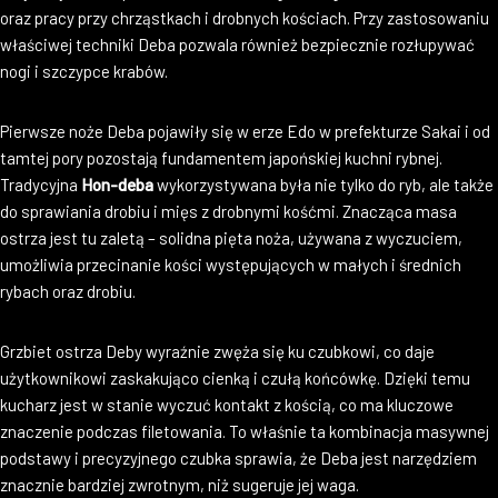
oraz pracy przy chrząstkach i drobnych kościach. Przy zastosowaniu
właściwej techniki Deba pozwala również bezpiecznie rozłupywać
nogi i szczypce krabów.
Pierwsze noże Deba pojawiły się w erze Edo w prefekturze Sakai i od
tamtej pory pozostają fundamentem japońskiej kuchni rybnej.
Tradycyjna
Hon-deba
wykorzystywana była nie tylko do ryb, ale także
do sprawiania drobiu i mięs z drobnymi kośćmi. Znacząca masa
ostrza jest tu zaletą – solidna pięta noża, używana z wyczuciem,
umożliwia przecinanie kości występujących w małych i średnich
rybach oraz drobiu.
Grzbiet ostrza Deby wyraźnie zwęża się ku czubkowi, co daje
użytkownikowi zaskakująco cienką i czułą końcówkę. Dzięki temu
kucharz jest w stanie wyczuć kontakt z kością, co ma kluczowe
znaczenie podczas filetowania. To właśnie ta kombinacja masywnej
podstawy i precyzyjnego czubka sprawia, że Deba jest narzędziem
znacznie bardziej zwrotnym, niż sugeruje jej waga.