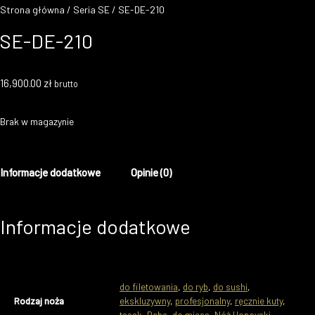
Strona główna
/
Seria SE
/ SE-DE-210
SE-DE-210
16,900.00
zł
brutto
Brak w magazynie
Informacje dodatkowe
Opinie (0)
Informacje dodatkowe
do filetowania
,
do ryb
,
do sushi
,
Rodzaj noża
ekskluzywny
,
profesjonalny
,
ręcznie kuty
,
tasak
,
Deba
,
do mięsa
,
Nóż Honoyaki