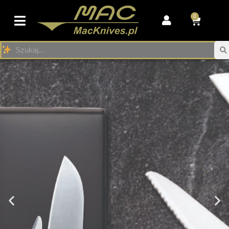
0
Przejdź
do
treści