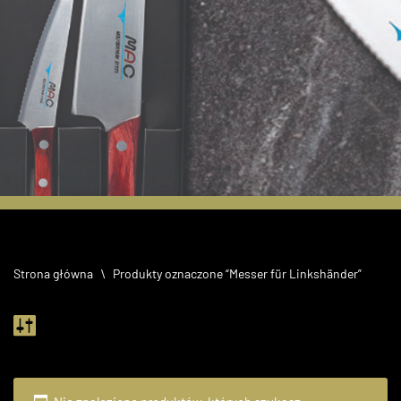
60 lecie MAC
Knives
Strona główna
\
Produkty oznaczone “Messer für Linkshänder”
Limitowany zestaw
noży NF-201R