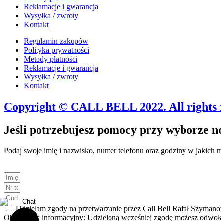
Reklamacje i gwarancja
Wysyłka / zwroty
Kontakt
Regulamin zakupów
Polityka prywatności
Metody płatności
Reklamacje i gwarancja
Wysyłka / zwroty
Kontakt
Copyright © CALL BELL 2022. All rights 
Jeśli potrzebujesz pomocy przy wyborze 
Podaj swoje imię i nazwisko, numer telefonu oraz godziny w jakich
Udzielam zgody na przetwarzanie przez Call Bell Rafał Szymano
Obowiązek informacyjny: Udzieloną wcześniej zgodę możesz odwołać