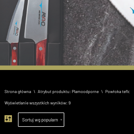
60 lecie MAC
Knives
Strona główna
\
Atrybut produktu: Plamoodporne
\
Powłoka teflo
Limitowany zestaw
Wyświetlanie wszystkich wyników: 9
noży NF-201R