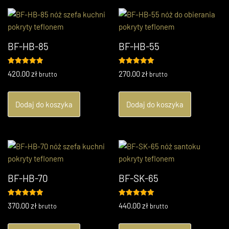
Kup Teraz
BF-HB-85
BF-HB-55
Oceniono
Oceniono
420.00
zł
270.00
zł
brutto
brutto
5.00
5.00
na 5
na 5
Dodaj do koszyka
Dodaj do koszyka
BF-HB-70
BF-SK-65
Oceniono
Oceniono
370.00
zł
440.00
zł
brutto
brutto
5.00
5.00
na 5
na 5