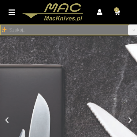
0
Przejdź
do
treści