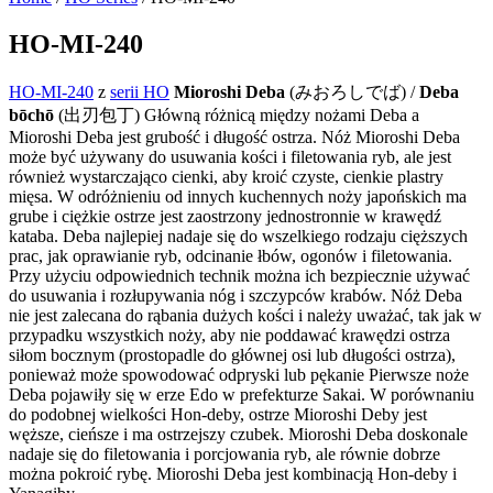
HO-MI-240
HO-MI-240
z
serii HO
Mioroshi Deba
(みおろしでば) /
Deba
bōchō
(出刃包丁) Główną różnicą między nożami Deba a
Mioroshi Deba jest grubość i długość ostrza. Nóż Mioroshi Deba
może być używany do usuwania kości i filetowania ryb, ale jest
również wystarczająco cienki, aby kroić czyste, cienkie plastry
mięsa. W odróżnieniu od innych kuchennych noży japońskich ma
grube i ciężkie ostrze jest zaostrzony jednostronnie w krawędź
kataba. Deba najlepiej nadaje się do wszelkiego rodzaju cięższych
prac, jak oprawianie ryb, odcinanie łbów, ogonów i filetowania.
Przy użyciu odpowiednich technik można ich bezpiecznie używać
do usuwania i rozłupywania nóg i szczypców krabów. Nóż Deba
nie jest zalecana do rąbania dużych kości i należy uważać, tak jak w
przypadku wszystkich noży, aby nie poddawać krawędzi ostrza
siłom bocznym (prostopadle do głównej osi lub długości ostrza),
ponieważ może spowodować odpryski lub pękanie Pierwsze noże
Deba pojawiły się w erze Edo w prefekturze Sakai. W porównaniu
do podobnej wielkości Hon-deby, ostrze Mioroshi Deby jest
węższe, cieńsze i ma ostrzejszy czubek. Mioroshi Deba doskonale
nadaje się do filetowania i porcjowania ryb, ale równie dobrze
można pokroić rybę. Mioroshi Deba jest kombinacją Hon-deby i