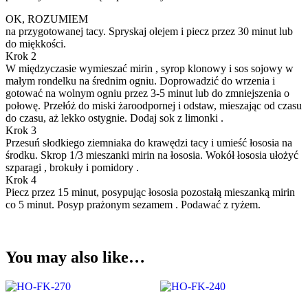
OK, ROZUMIEM
na przygotowanej tacy. Spryskaj olejem i piecz przez 30 minut lub
do miękkości.
Krok 2
W międzyczasie wymieszać mirin , syrop klonowy i sos sojowy w
małym rondelku na średnim ogniu. Doprowadzić do wrzenia i
gotować na wolnym ogniu przez 3-5 minut lub do zmniejszenia o
połowę. Przełóż do miski żaroodpornej i odstaw, mieszając od czasu
do czasu, aż lekko ostygnie. Dodaj sok z limonki .
Krok 3
Przesuń słodkiego ziemniaka do krawędzi tacy i umieść łososia na
środku. Skrop 1/3 mieszanki mirin na łososia. Wokół łososia ułożyć
szparagi , brokuły i pomidory .
Krok 4
Piecz przez 15 minut, posypując łososia pozostałą mieszanką mirin
co 5 minut. Posyp prażonym sezamem . Podawać z ryżem.
You may also like…