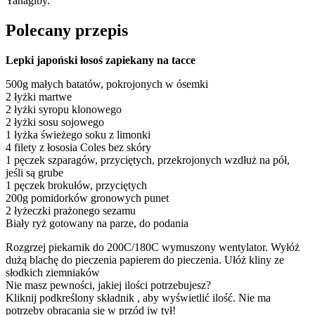
Yanagiby.
Polecany przepis
Lepki japoński łosoś zapiekany na tacce
500g małych batatów, pokrojonych w ósemki
2 łyżki martwe
2 łyżki syropu klonowego
2 łyżki sosu sojowego
1 łyżka świeżego soku z limonki
4 filety z łososia Coles bez skóry
1 pęczek szparagów, przyciętych, przekrojonych wzdłuż na pół,
jeśli są grube
1 pęczek brokułów, przyciętych
200g pomidorków gronowych punet
2 łyżeczki prażonego sezamu
Biały ryż gotowany na parze, do podania
Rozgrzej piekarnik do 200C/180C wymuszony wentylator. Wyłóż
dużą blachę do pieczenia papierem do pieczenia. Ułóż kliny ze
słodkich ziemniaków
Nie masz pewności, jakiej ilości potrzebujesz?
Kliknij podkreślony składnik , aby wyświetlić ilość. Nie ma
potrzeby obracania się w przód iw tył!