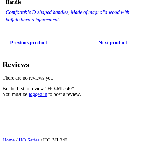
Handle
Comfortable D-shaped handles
,
Made of magnolia wood with
buffalo horn reinforcements
Previous product
Next product
Reviews
There are no reviews yet.
Be the first to review “HO-MI-240”
You must be
logged in
to post a review.
Home
/
HO Series
/ HO-MI-240