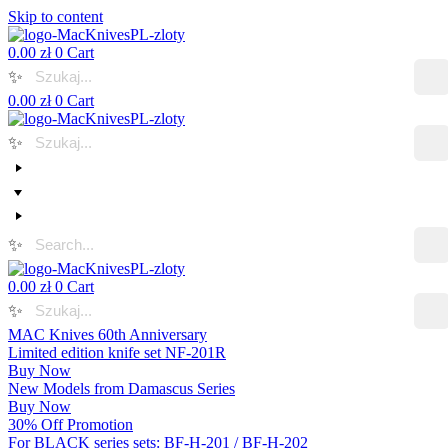
Skip to content
0.00
zł
0
Cart
✨
0.00
zł
0
Cart
✨
✨
0.00
zł
0
Cart
✨
MAC Knives 60th Anniversary
Limited edition knife set NF-201R
Buy Now
New Models from Damascus Series
Buy Now
30% Off Promotion
For BLACK series sets: BF-H-201 / BF-H-202