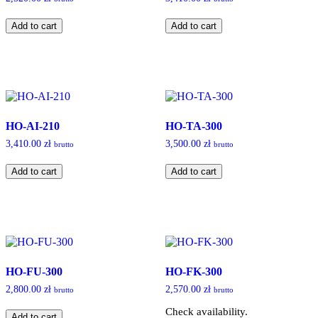
HO-
HO-
Add to cart
Add to cart
KK-
DE-
210
210
quantity
quantity
HO-AI-210
HO-TA-300
3,410.00
zł
3,500.00
zł
brutto
brutto
HO-
HO-
Add to cart
Add to cart
AI-
TA-
210
300
quantity
quantity
HO-FU-300
HO-FK-300
2,800.00
zł
2,570.00
zł
brutto
brutto
HO-
Check availability.
Add to cart