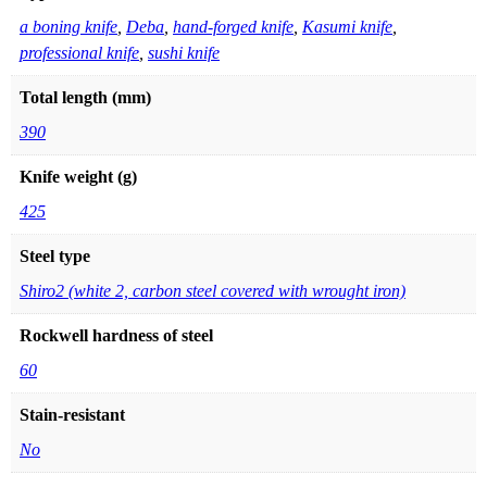
a boning knife
,
Deba
,
hand-forged knife
,
Kasumi knife
,
professional knife
,
sushi knife
Total length (mm)
390
Knife weight (g)
425
Steel type
Shiro2 (white 2, carbon steel covered with wrought iron)
Rockwell hardness of steel
60
Stain-resistant
No