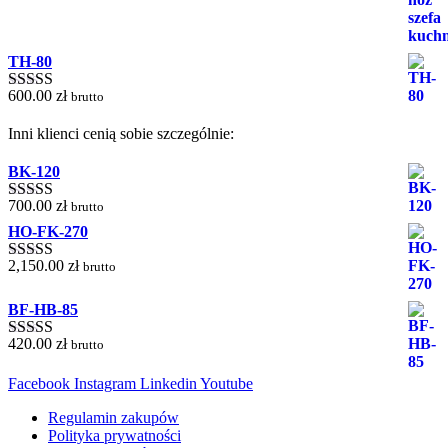
5.00
na 5
TH-80
600.00
zł
brutto
Oceniono
5.00
na 5
Inni klienci cenią sobie szczególnie:
BK-120
700.00
zł
brutto
Oceniono
5.00
na 5
HO-FK-270
2,150.00
zł
brutto
Oceniono
5.00
na 5
BF-HB-85
420.00
zł
brutto
Oceniono
5.00
na 5
Facebook
Instagram
Linkedin
Youtube
Regulamin zakupów
Polityka prywatności