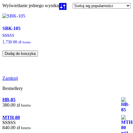
Wyświetlanie jednego wyniku
SBK-105
Oceniono
1,730.00
zł
brutto
5.00
na 5
Dodaj do koszyka
Zamknij
Bestsellery
HB-85
380.00
zł
brutto
MTH-80
840.00
zł
brutto
Oceniono