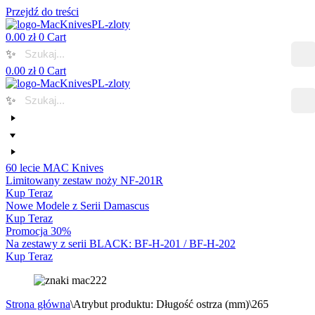
Przejdź do treści
0.00
zł
0
Cart
✨
0.00
zł
0
Cart
✨
60 lecie MAC Knives
Limitowany zestaw noży NF-201R
Kup Teraz
Nowe Modele z Serii Damascus
Kup Teraz
Promocja 30%
Na zestawy z serii BLACK: BF-H-201 / BF-H-202
Kup Teraz
Strona główna
\
Atrybut produktu: Długość ostrza (mm)
\
265