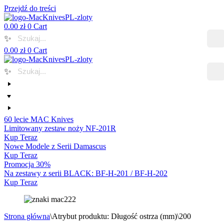
Przejdź do treści
0.00
zł
0
Cart
✨
0.00
zł
0
Cart
✨
60 lecie MAC Knives
Limitowany zestaw noży NF-201R
Kup Teraz
Nowe Modele z Serii Damascus
Kup Teraz
Promocja 30%
Na zestawy z serii BLACK: BF-H-201 / BF-H-202
Kup Teraz
Strona główna
\
Atrybut produktu: Długość ostrza (mm)
\
200