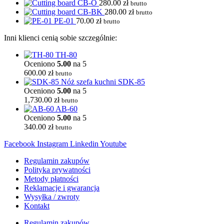
CB-O
280.00
zł
brutto
CB-BK
280.00
zł
brutto
PE-01
70.00
zł
brutto
Inni klienci cenią sobie szczególnie:
TH-80
Oceniono
5.00
na 5
600.00
zł
brutto
SDK-85
Oceniono
5.00
na 5
1,730.00
zł
brutto
AB-60
Oceniono
5.00
na 5
340.00
zł
brutto
Facebook
Instagram
Linkedin
Youtube
Regulamin zakupów
Polityka prywatności
Metody płatności
Reklamacje i gwarancja
Wysyłka / zwroty
Kontakt
Regulamin zakupów