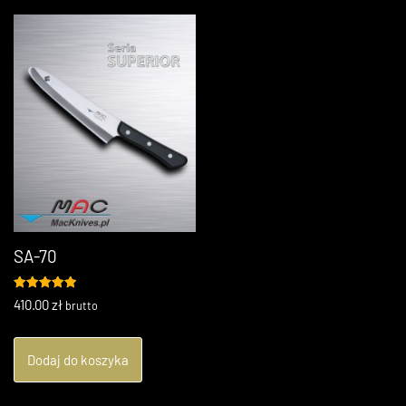
Kup Teraz
SA-70
Oceniono
410.00
zł
brutto
5.00
na 5
Dodaj do koszyka