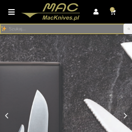
0
Przejdź
do
treści