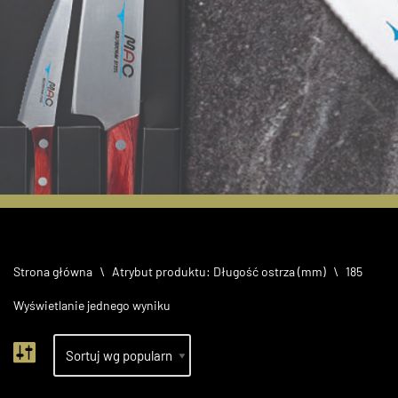
60 lecie MAC
Knives
Strona główna
\
Atrybut produktu: Długość ostrza (mm)
\
185
Limitowany zestaw
Wyświetlanie jednego wyniku
noży NF-201R