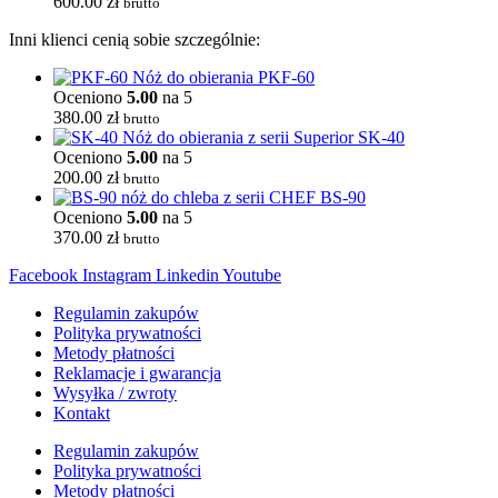
600.00
zł
brutto
Inni klienci cenią sobie szczególnie:
PKF-60
Oceniono
5.00
na 5
380.00
zł
brutto
SK-40
Oceniono
5.00
na 5
200.00
zł
brutto
BS-90
Oceniono
5.00
na 5
370.00
zł
brutto
Facebook
Instagram
Linkedin
Youtube
Regulamin zakupów
Polityka prywatności
Metody płatności
Reklamacje i gwarancja
Wysyłka / zwroty
Kontakt
Regulamin zakupów
Polityka prywatności
Metody płatności