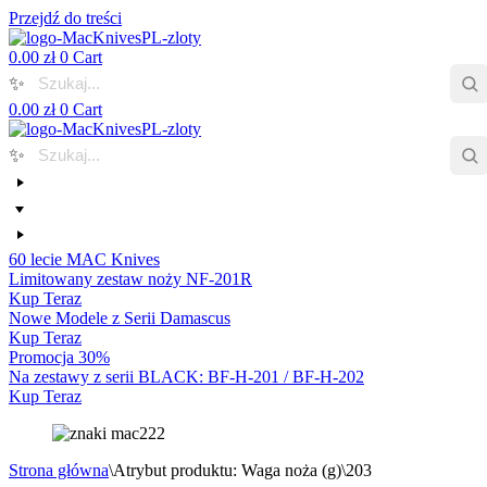
Przejdź do treści
0.00
zł
0
Cart
✨
0.00
zł
0
Cart
✨
60 lecie MAC Knives
Limitowany zestaw noży NF-201R
Kup Teraz
Nowe Modele z Serii Damascus
Kup Teraz
Promocja 30%
Na zestawy z serii BLACK: BF-H-201 / BF-H-202
Kup Teraz
Strona główna
\
Atrybut produktu: Waga noża (g)
\
203