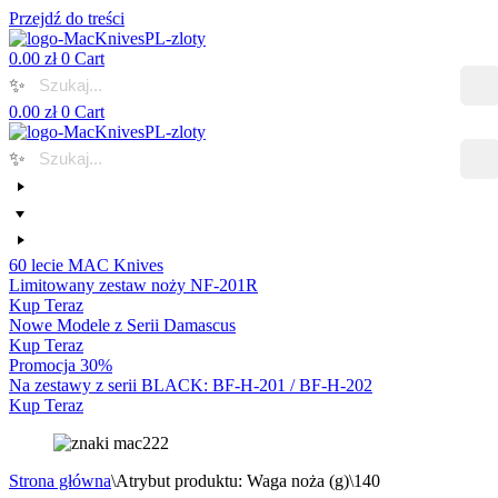
Przejdź do treści
0.00
zł
0
Cart
✨
0.00
zł
0
Cart
✨
60 lecie MAC Knives
Limitowany zestaw noży NF-201R
Kup Teraz
Nowe Modele z Serii Damascus
Kup Teraz
Promocja 30%
Na zestawy z serii BLACK: BF-H-201 / BF-H-202
Kup Teraz
Strona główna
\
Atrybut produktu: Waga noża (g)
\
140