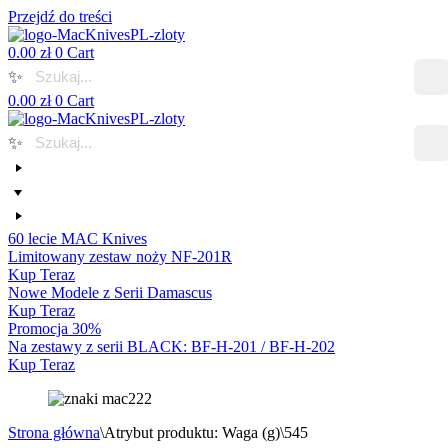
Przejdź do treści
0.00
zł
0
Cart
✨
0.00
zł
0
Cart
✨
60 lecie MAC Knives
Limitowany zestaw noży NF-201R
Kup Teraz
Nowe Modele z Serii Damascus
Kup Teraz
Promocja 30%
Na zestawy z serii BLACK: BF-H-201 / BF-H-202
Kup Teraz
Strona główna
\
Atrybut produktu: Waga (g)
\
545