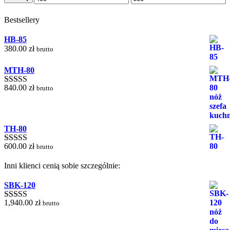
min
max
Bestsellery
HB-85
380.00
zł
brutto
MTH-80
840.00
zł
brutto
Oceniono
5.00
na 5
TH-80
600.00
zł
brutto
Oceniono
5.00
na 5
Inni klienci cenią sobie szczególnie:
SBK-120
1,940.00
zł
brutto
Oceniono
5.00
na 5