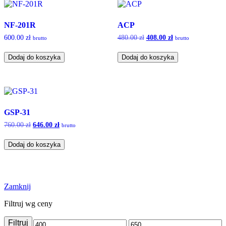
NF-201R
ACP
600.00
zł
480.00
zł
Pierwotna
408.00
zł
Aktualna
brutto
brutto
cena
cena
wynosiła:
wynosi:
Dodaj do koszyka
Dodaj do koszyka
480.00 zł.
408.00 zł.
GSP-31
760.00
zł
Pierwotna
646.00
zł
Aktualna
brutto
cena
cena
wynosiła:
wynosi:
Dodaj do koszyka
760.00 zł.
646.00 zł.
Zamknij
Filtruj wg ceny
Filtruj
Cena
Cena