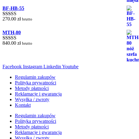
BF-HB-55
270.00
zł
brutto
Oceniono
5.00
na 5
MTH-80
840.00
zł
brutto
Oceniono
5.00
na 5
Facebook
Instagram
Linkedin
Youtube
Regulamin zakupów
Polityka prywatności
Metody płatności
Reklamacje i gwarancja
Wysyłka / zwroty
Kontakt
Regulamin zakupów
Polityka prywatności
Metody płatności
Reklamacje i gwarancja
Wysyłka / zwroty