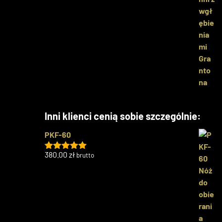
Inni klienci cenią sobie szczególnie:
PKF-60
380.00
zł
brutto
Oceniono
5.00
na 5