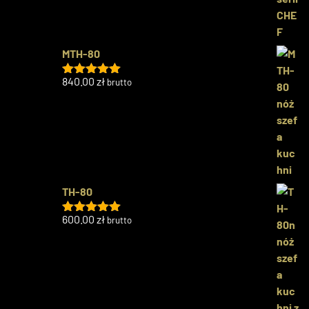
MTH-80
840.00
zł
brutto
Oceniono
5.00
na 5
TH-80
600.00
zł
brutto
Oceniono
5.00
na 5