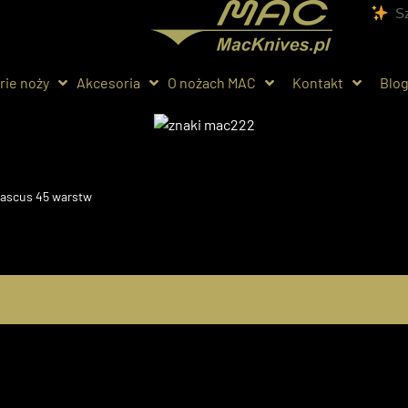
rie noży
Akcesoria
O nożach MAC
Kontakt
Blo
ascus 45 warstw