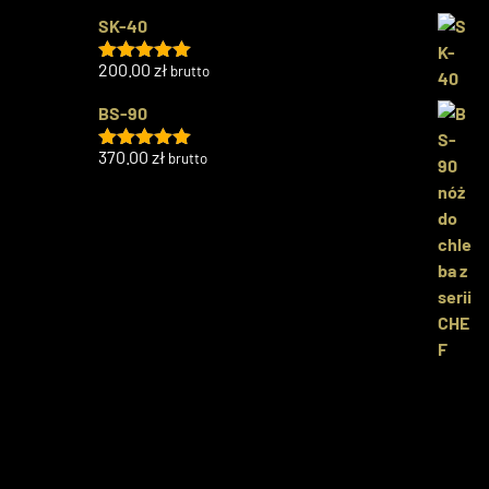
SK-40
200.00
zł
brutto
Oceniono
5.00
na 5
BS-90
370.00
zł
brutto
Oceniono
5.00
na 5