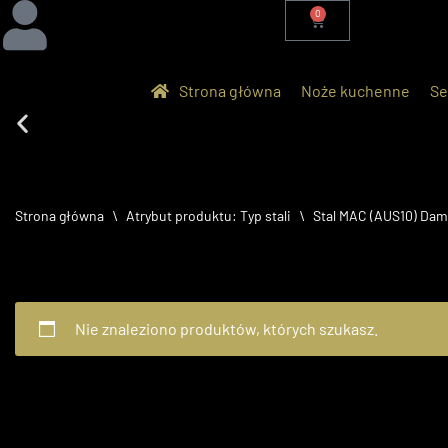
0
Przejdź
do
Strona główna
Noże kuchenne
Se
treści
60 lecie MAC Knives
Strona główna
\
Atrybut produktu: Typ stali
\
Stal MAC (AUS10) Dam
Limitowany zestaw noży NF-201R
Kup Teraz
Nie znaleziono produktów, których szukasz.