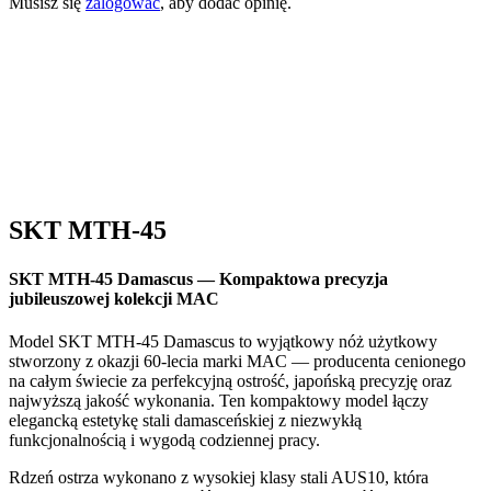
Musisz się
zalogować
, aby dodać opinię.
Strona główna
/
Seria Damascus
/ SKT MTH-45
SKT MTH-45
SKT MTH-45 Damascus — Kompaktowa precyzja
jubileuszowej kolekcji MAC
Model SKT MTH-45 Damascus to wyjątkowy nóż użytkowy
stworzony z okazji 60-lecia marki MAC — producenta cenionego
na całym świecie za perfekcyjną ostrość, japońską precyzję oraz
najwyższą jakość wykonania. Ten kompaktowy model łączy
elegancką estetykę stali damasceńskiej z niezwykłą
funkcjonalnością i wygodą codziennej pracy.
Rdzeń ostrza wykonano z wysokiej klasy stali AUS10, która