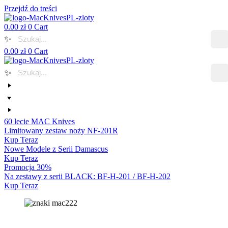
Przejdź do treści
0.00
zł
0
Cart
✨
0.00
zł
0
Cart
✨
60 lecie MAC Knives
Limitowany zestaw noży NF-201R
Kup Teraz
Nowe Modele z Serii Damascus
Kup Teraz
Promocja 30%
Na zestawy z serii BLACK: BF-H-201 / BF-H-202
Kup Teraz
Strona główna
/
Seria Damascus
/ SKT MTH-45