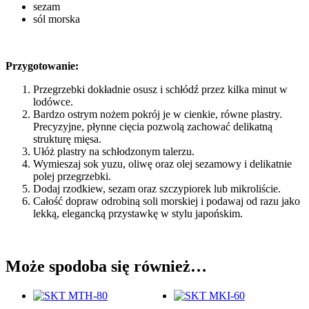
sezam
sól morska
Przygotowanie:
Przegrzebki dokładnie osusz i schłódź przez kilka minut w
lodówce.
Bardzo ostrym nożem pokrój je w cienkie, równe plastry.
Precyzyjne, płynne cięcia pozwolą zachować delikatną
strukturę mięsa.
Ułóż plastry na schłodzonym talerzu.
Wymieszaj sok yuzu, oliwę oraz olej sezamowy i delikatnie
polej przegrzebki.
Dodaj rzodkiew, sezam oraz szczypiorek lub mikroliście.
Całość dopraw odrobiną soli morskiej i podawaj od razu jako
lekką, elegancką przystawkę w stylu japońskim.
Może spodoba się również…