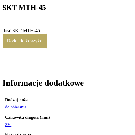
SKT MTH-45
1,200.00
zł
brutto
ilość SKT MTH-45
Dodaj do koszyka
Informacje dodatkowe
Opinie (0)
Informacje dodatkowe
Rodzaj noża
do obierania
Całkowita długość (mm)
220
Krawędź ostrza