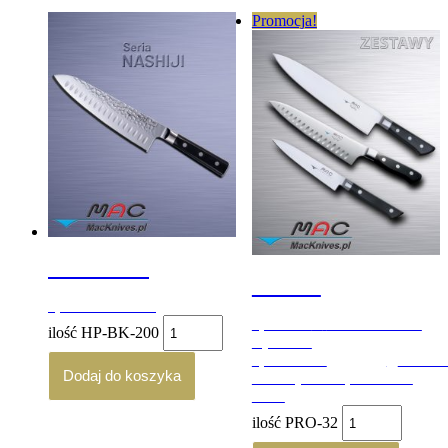
Promocja!
HP-BK-200
PRO-32
1,200.00
zł
brutto
2,320.00
zł
Pierwotna cena
ilość HP-BK-200
wynosiła:
2,320.00 zł.
1,972.00
zł
Aktualn
Dodaj do koszyka
cena wynosi: 1,972.00 zł.
brutto
ilość PRO-32