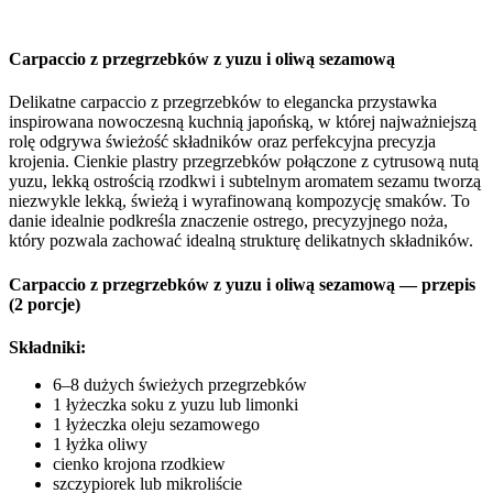
Carpaccio z przegrzebków z yuzu i oliwą sezamową
Delikatne carpaccio z przegrzebków to elegancka przystawka
inspirowana nowoczesną kuchnią japońską, w której najważniejszą
rolę odgrywa świeżość składników oraz perfekcyjna precyzja
krojenia. Cienkie plastry przegrzebków połączone z cytrusową nutą
yuzu, lekką ostrością rzodkwi i subtelnym aromatem sezamu tworzą
niezwykle lekką, świeżą i wyrafinowaną kompozycję smaków. To
danie idealnie podkreśla znaczenie ostrego, precyzyjnego noża,
który pozwala zachować idealną strukturę delikatnych składników.
Carpaccio z przegrzebków z yuzu i oliwą sezamową — przepis
(2 porcje)
Składniki:
6–8 dużych świeżych przegrzebków
1 łyżeczka soku z yuzu lub limonki
1 łyżeczka oleju sezamowego
1 łyżka oliwy
cienko krojona rzodkiew
szczypiorek lub mikroliście