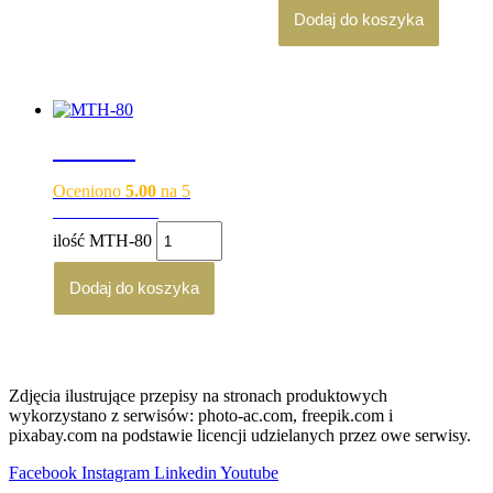
Dodaj do koszyka
MTH-80
Oceniono
5.00
na 5
840.00
zł
brutto
ilość MTH-80
Dodaj do koszyka
Zdjęcia ilustrujące przepisy na stronach produktowych
wykorzystano z serwisów: photo-ac.com, freepik.com i
pixabay.com na podstawie licencji udzielanych przez owe serwisy.
Facebook
Instagram
Linkedin
Youtube