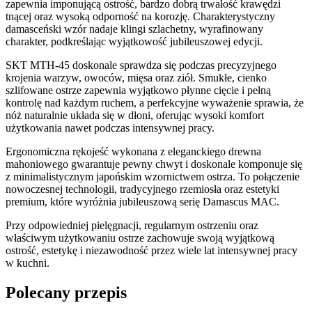
zapewnia imponującą ostrość, bardzo dobrą trwałość krawędzi
tnącej oraz wysoką odporność na korozję. Charakterystyczny
damasceński wzór nadaje klingi szlachetny, wyrafinowany
charakter, podkreślając wyjątkowość jubileuszowej edycji.
SKT MTH-45 doskonale sprawdza się podczas precyzyjnego
krojenia warzyw, owoców, mięsa oraz ziół. Smukłe, cienko
szlifowane ostrze zapewnia wyjątkowo płynne cięcie i pełną
kontrolę nad każdym ruchem, a perfekcyjne wyważenie sprawia, że
nóż naturalnie układa się w dłoni, oferując wysoki komfort
użytkowania nawet podczas intensywnej pracy.
Ergonomiczna rękojeść wykonana z eleganckiego drewna
mahoniowego gwarantuje pewny chwyt i doskonale komponuje się
z minimalistycznym japońskim wzornictwem ostrza. To połączenie
nowoczesnej technologii, tradycyjnego rzemiosła oraz estetyki
premium, które wyróżnia jubileuszową serię Damascus MAC.
Przy odpowiedniej pielęgnacji, regularnym ostrzeniu oraz
właściwym użytkowaniu ostrze zachowuje swoją wyjątkową
ostrość, estetykę i niezawodność przez wiele lat intensywnej pracy
w kuchni.
Polecany przepis