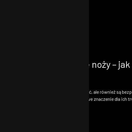
y na przechowywanie noży – jak d
trość?
ne nie tylko dłużej zachowują swoją ostrość, ale również są bez
 sposobu przechowywania noży ma kluczowe znaczenie dla ich trw
oże, aby nie narażać ich na uszkodzenia?
zne i wygodne rozwiązanie