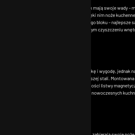
ciej spotykanych rozwiązań w kuchniach, jednak mają swoje wady 
przyja gromadzeniu się wilgoci i bakterii. Dzięki nim noże kuchenne
 Warto jednak zwrócić uwagę na jakość takiego bloku – najlepsze 
pią ostrzy. Należy również pamiętać o regularnym czyszczeniu wnęt
 stylowa i praktyczna
związanie polecane osobom ceniącym estetykę i wygodę, jednak na
 szczególnie jeśli są wykonane z delikatniejszej stali. Montowana 
ch wyciągania z szuflady czy bloku. Dobrej jakości listwy magnet
 zarysowania. Jest to świetne rozwiązanie do nowoczesnych kuchni, 
 nóż – mobilna ochrona
e to doskonała opcja dla osób, które często zabierają swoje noże