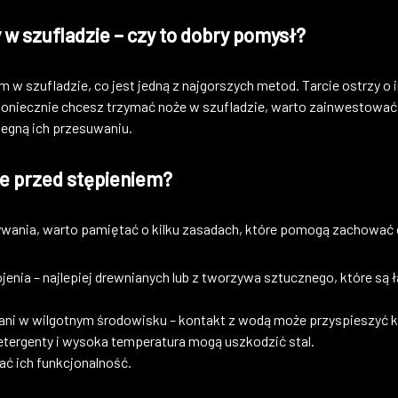
w szufladzie – czy to dobry pomysł?
 w szufladzie, co jest jedną z najgorszych metod. Tarcie ostrzy o
i koniecznie chcesz trzymać noże w szufladzie, warto zainwestować 
egną ich przesuwaniu.
że przed stępieniem?
ania, warto pamiętać o kilku zasadach, które pomogą zachować o
nia – najlepiej drewnianych lub z tworzywa sztucznego, które są ła
 ani w wilgotnym środowisku – kontakt z wodą może przyspieszyć k
etergenty i wysoka temperatura mogą uszkodzić stal.
ać ich funkcjonalność.