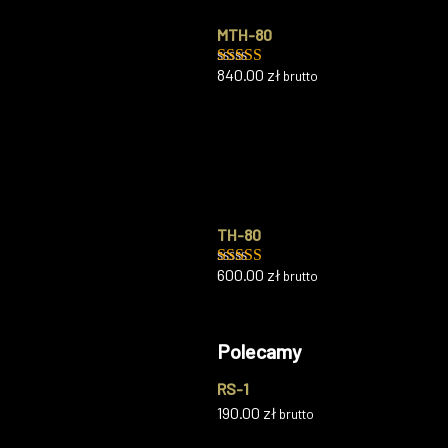
MTH-80
840.00
zł
brutto
Oceniono
5.00
na 5
TH-80
600.00
zł
brutto
Oceniono
5.00
na 5
Polecamy
RS-1
190.00
zł
brutto