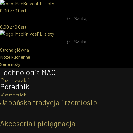
0.00
zł
0
Cart
Przejdź
✨
do
0.00
zł
0
Cart
treści
✨
Strona główna
Noże kuchenne
Serie noży
Technologia MAC
Akcesoria
O nożach MAC
Ostrzałki
Poradnik
Kontakt
Seria Nashiji
Blog
Kontakt
Akcesoria
Japońska tradycja i rzemiosło
Pielęgnacja
Seria Ultimate
60 lecie MAC Knives
Oferta
Limitowany zestaw noży NF-201R
Akcesoria i pielęgnacja
współpracy
Ostrzenie noży
Kup Teraz