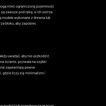
– mogą mieć ograniczoną pojemność
 są zawsze pod ręką, a ich ostrza
są modele wykonane z drewna lub
rza bloku, aby zapobiec
leży uważać, aby nie uszkodzić
na ścianie, pozwala na szybki
yczne zapewniają pewne
gdzie liczy się minimalizm i
 w podróż lub przechowują je poza