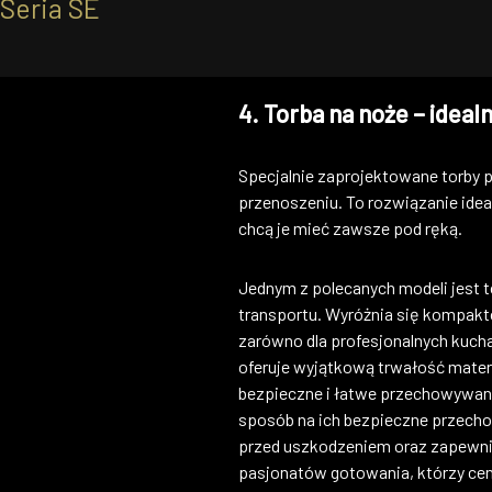
Seria SE
kuchnią. Takie etui na noże kuche
skaleczeniami. To idealne rozwiąz
4. Torba na noże – ideal
Specjalnie zaprojektowane torby 
przenoszeniu. To rozwiązanie idea
chcą je mieć zawsze pod ręką.
Jednym z polecanych modeli jest 
transportu. Wyróżnia się kompak
zarówno dla profesjonalnych kuch
oferuje wyjątkową trwałość mater
bezpieczne i łatwe przechowywanie
sposób na ich bezpieczne przechow
przed uszkodzeniem oraz zapewniaj
pasjonatów gotowania, którzy ceni