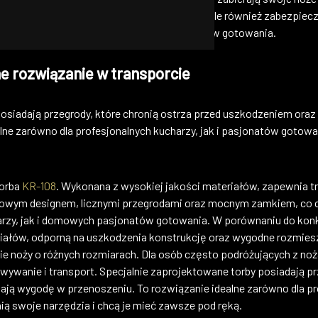
nne nie tylko chroni ostrza przed stępieniem, ale również zabezpi
anie dla profesjonalnych kucharzy i pasjonatów gotowania.
ne rozwiązanie w transporcie
posiadają przegrody, które chronią ostrza przed uszkodzeniem ora
lne zarówno dla profesjonalnych kucharzy, jak i pasjonatów gotowan
torba
KR-108
. Wykonana z wysokiej jakości materiałów, zapewnia t
towym designem, licznymi przegrodami oraz mocnym zamkiem, co 
arzy, jak i domowych pasjonatów gotowania. W porównaniu do kon
iałów, odporną na uszkodzenia konstrukcję oraz wygodne rozmiesz
 noży o różnych rozmiarach. Dla osób często podróżujących z noża
ywanie i transport. Specjalnie zaprojektowane torby posiadają prz
ą wygodę w przenoszeniu. To rozwiązanie idealne zarówno dla prof
ą swoje narzędzia i chcą je mieć zawsze pod ręką.