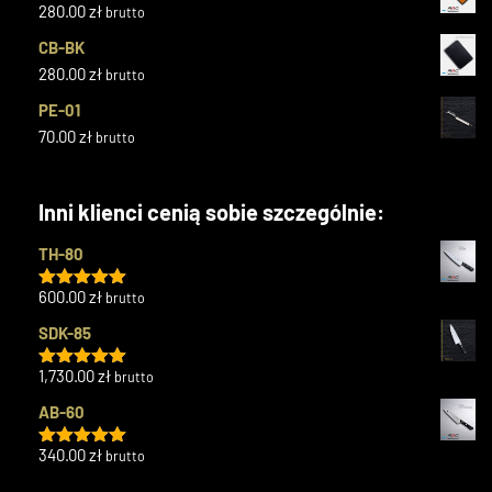
280.00
zł
brutto
CB-BK
280.00
zł
brutto
PE-01
70.00
zł
brutto
Inni klienci cenią sobie szczególnie:
TH-80
600.00
zł
brutto
Oceniono
5.00
na 5
SDK-85
1,730.00
zł
brutto
Oceniono
5.00
na 5
AB-60
340.00
zł
brutto
Oceniono
5.00
na 5