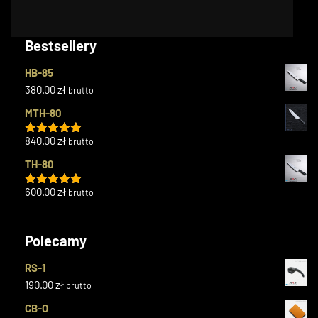
Bestsellery
HB-85
380.00
zł
brutto
MTH-80
840.00
zł
brutto
Oceniono
5.00
na 5
TH-80
600.00
zł
brutto
Oceniono
5.00
na 5
Polecamy
RS-1
190.00
zł
brutto
CB-O