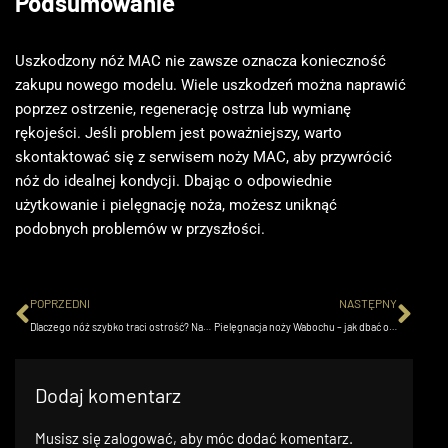
Podsumowanie
Uszkodzony nóż MAC nie zawsze oznacza konieczność
zakupu nowego modelu. Wiele uszkodzeń można naprawić
poprzez ostrzenie, regenerację ostrza lub wymianę
rękojeści. Jeśli problem jest poważniejszy, warto
skontaktować się z serwisem noży MAC, aby przywrócić
nóż do idealnej kondycji. Dbając o odpowiednie
użytkowanie i pielęgnację noża, możesz uniknąć
podobnych problemów w przyszłości.
POPRZEDNI
NASTĘPNY
Dlaczego nóż szybko traci ostrość? Najczęstsze przyczyny i rozwiązania
Pielęgnacja noży Wabochu – jak dbać o tradycyjne japońskie noże, by służyły przez pokolenia
Dodaj komentarz
Musisz się
zalogować
, aby móc dodać komentarz.