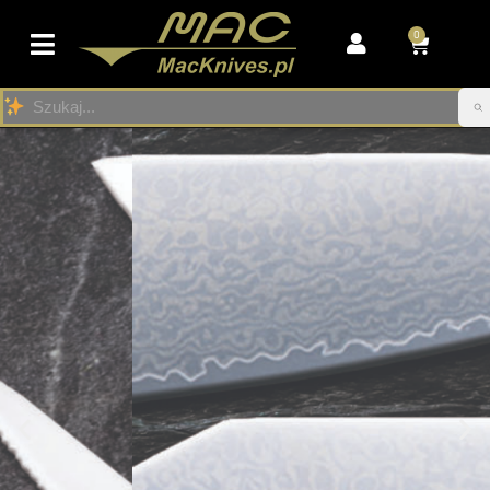
0
Przejdź
do
treści