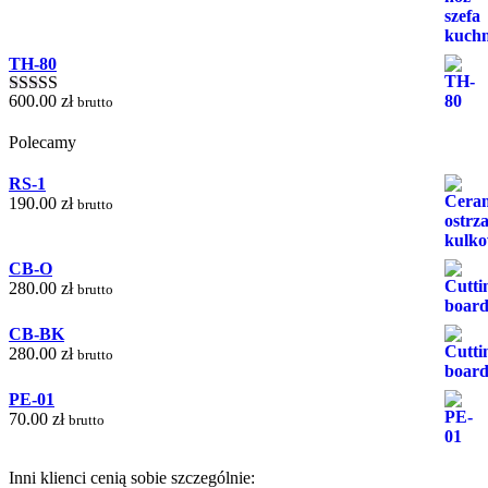
5.00
na 5
TH-80
600.00
zł
brutto
Oceniono
5.00
na 5
Polecamy
RS-1
190.00
zł
brutto
CB-O
280.00
zł
brutto
CB-BK
280.00
zł
brutto
PE-01
70.00
zł
brutto
Inni klienci cenią sobie szczególnie: