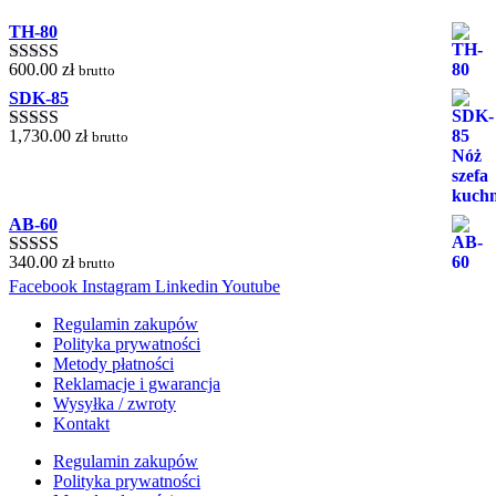
TH-80
600.00
zł
brutto
Oceniono
5.00
na 5
SDK-85
1,730.00
zł
brutto
Oceniono
5.00
na 5
AB-60
340.00
zł
brutto
Oceniono
Facebook
Instagram
Linkedin
Youtube
5.00
na 5
Regulamin zakupów
Polityka prywatności
Metody płatności
Reklamacje i gwarancja
Wysyłka / zwroty
Kontakt
Regulamin zakupów
Polityka prywatności