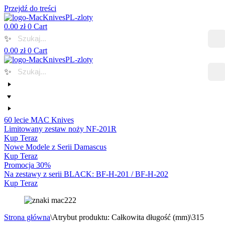
Przejdź do treści
0.00
zł
0
Cart
✨
0.00
zł
0
Cart
✨
60 lecie MAC Knives
Limitowany zestaw noży NF-201R
Kup Teraz
Nowe Modele z Serii Damascus
Kup Teraz
Promocja 30%
Na zestawy z serii BLACK: BF-H-201 / BF-H-202
Kup Teraz
Strona główna
\
Atrybut produktu: Całkowita długość (mm)
\
315