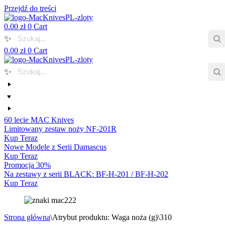
Przejdź do treści
0.00
zł
0
Cart
✨
0.00
zł
0
Cart
✨
60 lecie MAC Knives
Limitowany zestaw noży NF-201R
Kup Teraz
Nowe Modele z Serii Damascus
Kup Teraz
Promocja 30%
Na zestawy z serii BLACK: BF-H-201 / BF-H-202
Kup Teraz
Strona główna
\
Atrybut produktu: Waga noża (g)
\
310