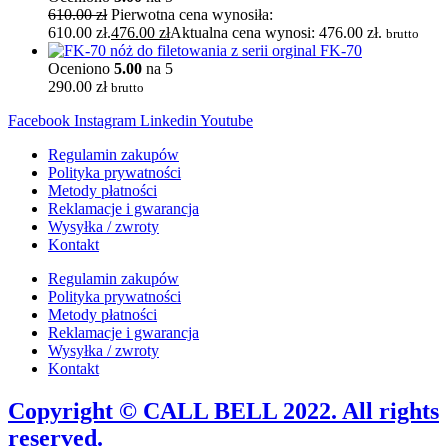
610.00
zł
Pierwotna cena wynosiła:
610.00 zł.
476.00
zł
Aktualna cena wynosi: 476.00 zł.
brutto
FK-70
Oceniono
5.00
na 5
290.00
zł
brutto
Facebook
Instagram
Linkedin
Youtube
Regulamin zakupów
Polityka prywatności
Metody płatności
Reklamacje i gwarancja
Wysyłka / zwroty
Kontakt
Regulamin zakupów
Polityka prywatności
Metody płatności
Reklamacje i gwarancja
Wysyłka / zwroty
Kontakt
Copyright © CALL BELL 2022. All rights
reserved.