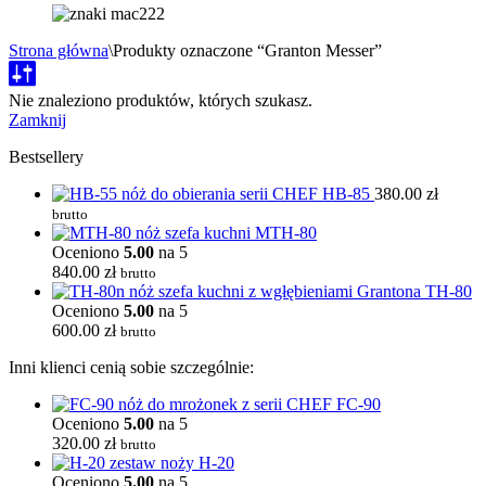
Strona główna
\
Produkty oznaczone “Granton Messer”
Nie znaleziono produktów, których szukasz.
Zamknij
Bestsellery
HB-85
380.00
zł
brutto
MTH-80
Oceniono
5.00
na 5
840.00
zł
brutto
TH-80
Oceniono
5.00
na 5
600.00
zł
brutto
Inni klienci cenią sobie szczególnie:
FC-90
Oceniono
5.00
na 5
320.00
zł
brutto
H-20
Oceniono
5.00
na 5