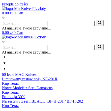
Przejdź do treści
0.00
zł
0
Cart
✨
AI analizuje Twoje zapytanie...
0.00
zł
0
Cart
✨
AI analizuje Twoje zapytanie...
60 lecie MAC Knives
Limitowany zestaw noży NF-201R
Kup Teraz
Nowe Modele z Serii Damascus
Kup Teraz
Promocja 30%
Na zestawy z serii BLACK: BF-H-201 / BF-H-202
Kup Teraz