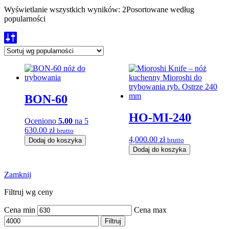
Wyświetlanie wszystkich wyników: 2
Posortowane według
popularności
BON-60
HO-MI-240
Oceniono
5.00
na 5
630.00
zł
brutto
4,000.00
zł
brutto
Dodaj do koszyka
Dodaj do koszyka
Zamknij
Filtruj wg ceny
Cena min
Cena max
Filtruj