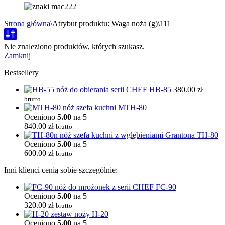
Strona główna
\
Atrybut produktu: Waga noża (g)
\
111
Nie znaleziono produktów, których szukasz.
Zamknij
Bestsellery
HB-85
380.00
zł
brutto
MTH-80
Oceniono
5.00
na 5
840.00
zł
brutto
TH-80
Oceniono
5.00
na 5
600.00
zł
brutto
Inni klienci cenią sobie szczególnie:
FC-90
Oceniono
5.00
na 5
320.00
zł
brutto
H-20
Oceniono
5.00
na 5