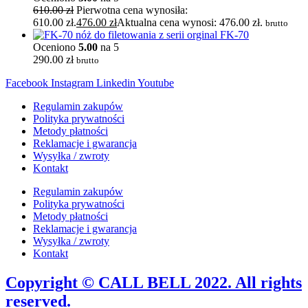
610.00
zł
Pierwotna cena wynosiła:
610.00 zł.
476.00
zł
Aktualna cena wynosi: 476.00 zł.
brutto
FK-70
Oceniono
5.00
na 5
290.00
zł
brutto
Facebook
Instagram
Linkedin
Youtube
Regulamin zakupów
Polityka prywatności
Metody płatności
Reklamacje i gwarancja
Wysyłka / zwroty
Kontakt
Regulamin zakupów
Polityka prywatności
Metody płatności
Reklamacje i gwarancja
Wysyłka / zwroty
Kontakt
Copyright © CALL BELL 2022. All rights
reserved.