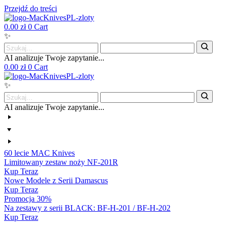
Przejdź do treści
0.00
zł
0
Cart
✨
AI analizuje Twoje zapytanie...
0.00
zł
0
Cart
✨
AI analizuje Twoje zapytanie...
60 lecie MAC Knives
Limitowany zestaw noży NF-201R
Kup Teraz
Nowe Modele z Serii Damascus
Kup Teraz
Promocja 30%
Na zestawy z serii BLACK: BF-H-201 / BF-H-202
Kup Teraz