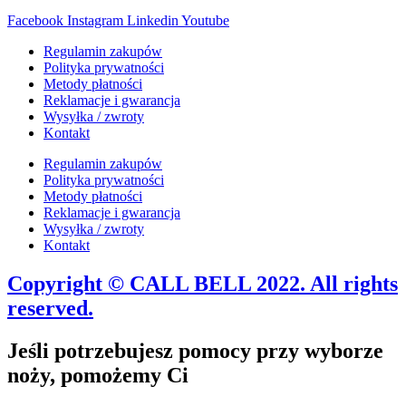
cena
cena
Facebook
Instagram
Linkedin
Youtube
wynosiła:
wynosi:
1,460.00 zł.
1,241.00 zł.
Regulamin zakupów
Polityka prywatności
Metody płatności
Reklamacje i gwarancja
Wysyłka / zwroty
Kontakt
Regulamin zakupów
Polityka prywatności
Metody płatności
Reklamacje i gwarancja
Wysyłka / zwroty
Kontakt
Copyright © CALL BELL 2022. All rights
reserved.
Jeśli potrzebujesz pomocy przy wyborze
noży, pomożemy Ci