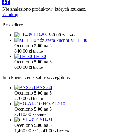
Nie znaleziono produktów, których szukasz.
Zamknij
Bestsellery
HB-85
380.00
zł
brutto
MTH-80
Oceniono
5.00
na 5
840.00
zł
brutto
TH-80
Oceniono
5.00
na 5
600.00
zł
brutto
Inni klienci cenią sobie szczególnie:
BNS-60
Oceniono
5.00
na 5
270.00
zł
brutto
HO-AI-210
Oceniono
5.00
na 5
3,410.00
zł
brutto
GSH-31
Oceniono
5.00
na 5
Pierwotna
Aktualna
1,460.00
zł
1,241.00
zł
brutto