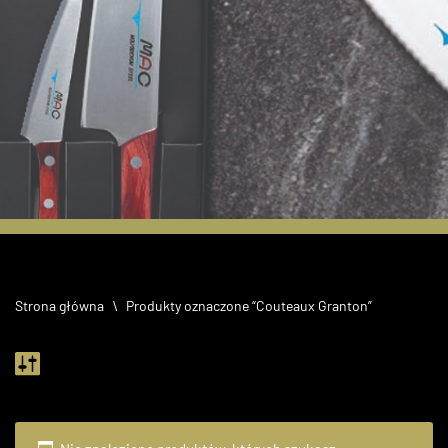
60 lecie MAC
Knives
Strona główna
\
Produkty oznaczone “Couteaux Granton”
Limitowany zestaw
noży NF-201R