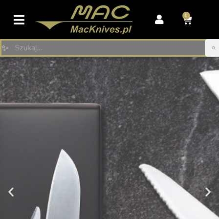
0
Przejdź
do
✨
treści