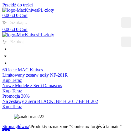
Przejdź do treści
0.00
zł
0
Cart
✨
0.00
zł
0
Cart
✨
60 lecie MAC Knives
Limitowany zestaw noży NF-201R
Kup Teraz
Nowe Modele z Serii Damascus
Kup Teraz
Promocja 30%
Na zestawy z serii BLACK: BF-H-201 / BF-H-202
Kup Teraz
Strona główna
\
Produkty oznaczone “Couteaux forgés à la main”