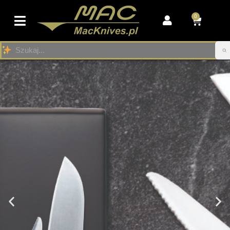
0
Przejdź
do
treści