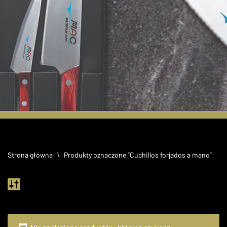
60 lecie MAC
Knives
Strona główna
\
Produkty oznaczone “Cuchillos forjados a mano”
Limitowany zestaw
noży NF-201R