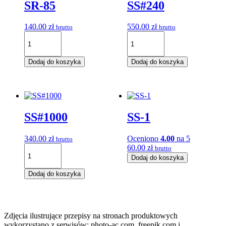
SR-85
SS#240
140.00
zł
550.00
zł
brutto
brutto
ilość
ilość
SR-
SS#240
85
Dodaj do koszyka
Dodaj do koszyka
SS#1000
SS-1
340.00
zł
Oceniono
4.00
na 5
brutto
ilość
60.00
zł
brutto
SS#1000
ilość
Dodaj do koszyka
SS-
Dodaj do koszyka
1
Zdjęcia ilustrujące przepisy na stronach produktowych
wykorzystano z serwisów: photo-ac.com, freepik.com i