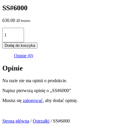
SS#6000
630.00
zł
brutto
ilość
SS#6000
Dodaj do koszyka
Opinie (0)
Opinie
Na razie nie ma opinii o produkcie.
Napisz pierwszą opinię o „SS#6000”
Musisz się
zalogować
, aby dodać opinię.
Strona główna
/
Ostrzałki
/ SS#6000