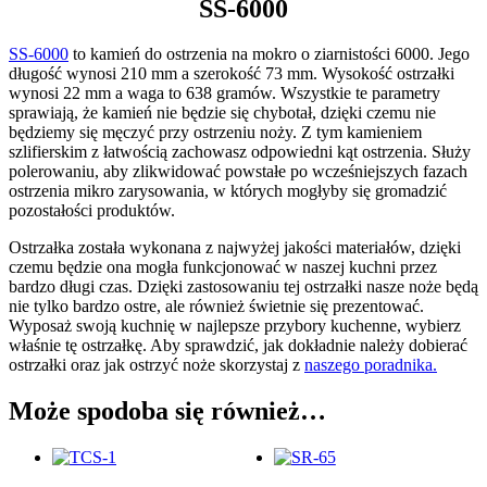
SS-6000
SS-6000
to kamień do ostrzenia na mokro o ziarnistości 6000. Jego
długość wynosi 210 mm a szerokość 73 mm. Wysokość ostrzałki
wynosi 22 mm a waga to 638 gramów. Wszystkie te parametry
sprawiają, że kamień nie będzie się chybotał, dzięki czemu nie
będziemy się męczyć przy ostrzeniu noży. Z tym kamieniem
szlifierskim z łatwością zachowasz odpowiedni kąt ostrzenia. Służy
polerowaniu, aby zlikwidować powstałe po wcześniejszych fazach
ostrzenia mikro zarysowania, w których mogłyby się gromadzić
pozostałości produktów.
Ostrzałka została wykonana z najwyżej jakości materiałów, dzięki
czemu będzie ona mogła funkcjonować w naszej kuchni przez
bardzo długi czas. Dzięki zastosowaniu tej ostrzałki nasze noże będą
nie tylko bardzo ostre, ale również świetnie się prezentować.
Wyposaż swoją kuchnię w najlepsze przybory kuchenne, wybierz
właśnie tę ostrzałkę. Aby sprawdzić, jak dokładnie należy dobierać
ostrzałki oraz jak ostrzyć noże skorzystaj z
naszego poradnika.
Może spodoba się również…