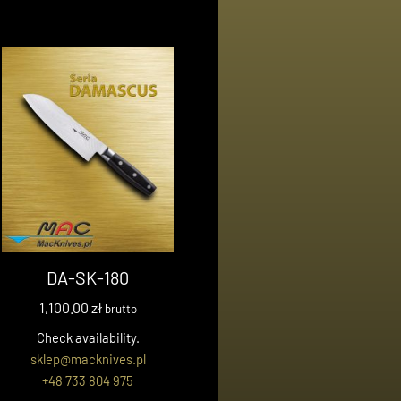
DA-SK-180
1,100.00
zł
brutto
Check availability.
sklep@macknives.pl
+48 733 804 975