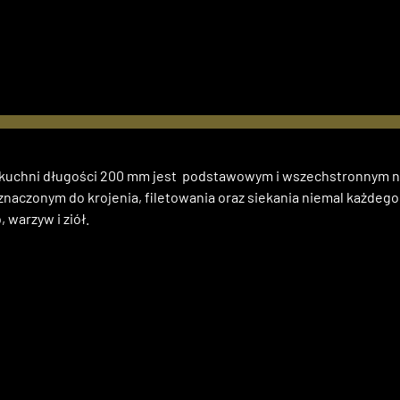
w kuchni długości 200 mm jest podstawowym i wszechstronnym
znaczonym do krojenia, filetowania oraz siekania niemal każdego
 warzyw i ziół.