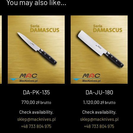
You may also like…
DA-PK-135
DA-JU-180
770.00
zł
1,120.00
zł
brutto
brutto
Check availability.
Check availability.
sklep@macknives.pl
sklep@macknives.pl
+48 733 804 975
+48 733 804 975