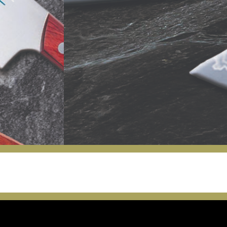
New Models 
Damascus Se
Buy Now