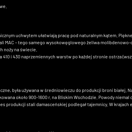
owe.
cznym uchwytem ułatwiają pracę pod naturalnym kątem.
Piękne
 stali MAC – tego samego wysokowęglowego żeliwa molibdenowo-
h noży na świecie.
a 410 i 430 naprzemiennych warstw po każdej stronie ostrza (wsz
ne, była używana w średniowieczu do produkcji broni białej.
N
kowana około 900-1600 r. na Bliskim Wschodzie.
Powody niemal 
es produkcji stali damasceńskiej podlegał tajemnicy.
W krajach 