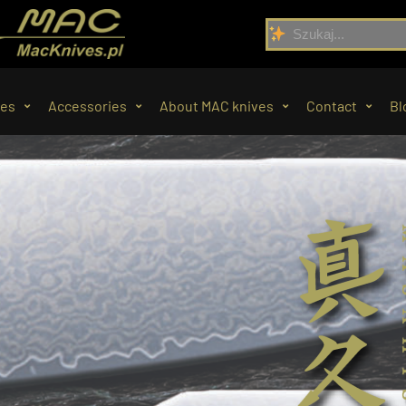
ves
Accessories
About MAC knives
Contact
Bl