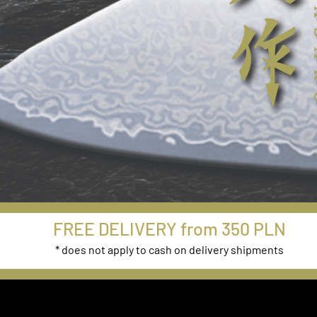
from
FREE DELIVERY from 350 PLN
ries
* does not apply to cash on delivery shipments