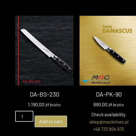
DA-BS-230
DA-PK-90
1,190.00
zł
690.00
zł
brutto
brutto
Check availability.
Add to cart
sklep@macknives.pl
+48 733 804 975