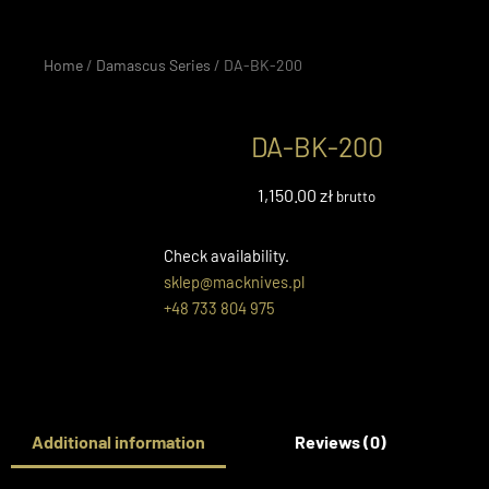
Home
/
Damascus Series
/ DA-BK-200
DA-BK-200
1,150.00
zł
brutto
Check availability.
sklep@macknives.pl
+48 733 804 975
Additional information
Reviews (0)