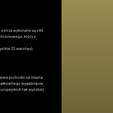
 ostrza wykonane są z 64
chromowego, który z
ystkie 32 warstwy).
azwa pochodzi od miasta
całkowitego wygaśnięcia
europejskich tak wysokiej