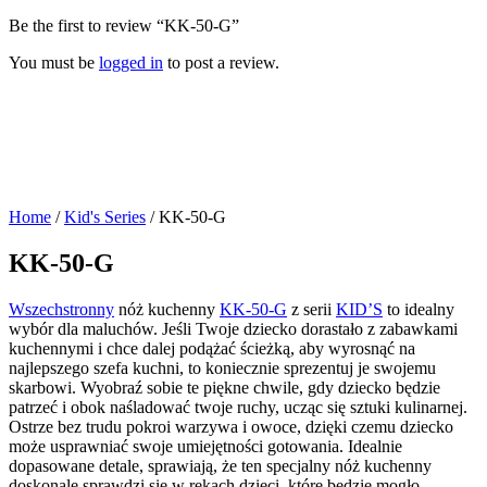
Be the first to review “KK-50-G”
You must be
logged in
to post a review.
Home
/
Kid's Series
/ KK-50-G
KK-50-G
Wszechstronny
nóż kuchenny
KK-50-G
z serii
KID’S
to idealny
wybór dla maluchów. Jeśli Twoje dziecko dorastało z zabawkami
kuchennymi i chce dalej podążać ścieżką, aby wyrosnąć na
najlepszego szefa kuchni, to koniecznie sprezentuj je swojemu
skarbowi. Wyobraź sobie te piękne chwile, gdy dziecko będzie
patrzeć i obok naśladować twoje ruchy, ucząc się sztuki kulinarnej.
Ostrze bez trudu pokroi warzywa i owoce, dzięki czemu dziecko
może usprawniać swoje umiejętności gotowania. Idealnie
dopasowane detale, sprawiają, że ten specjalny nóż kuchenny
doskonale sprawdzi się w rękach dzieci, które będzie mogło