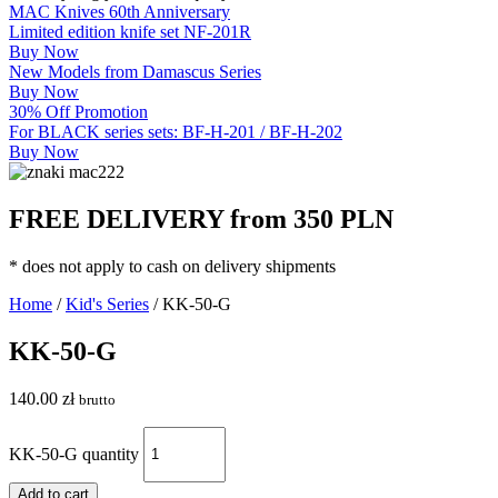
MAC Knives 60th Anniversary
Limited edition knife set NF-201R
Buy Now
New Models from Damascus Series
Buy Now
30% Off Promotion
For BLACK series sets: BF-H-201 / BF-H-202
Buy Now
FREE DELIVERY from 350 PLN
* does not apply to cash on delivery shipments
Home
/
Kid's Series
/ KK-50-G
KK-50-G
140.00
zł
brutto
KK-50-G quantity
Add to cart