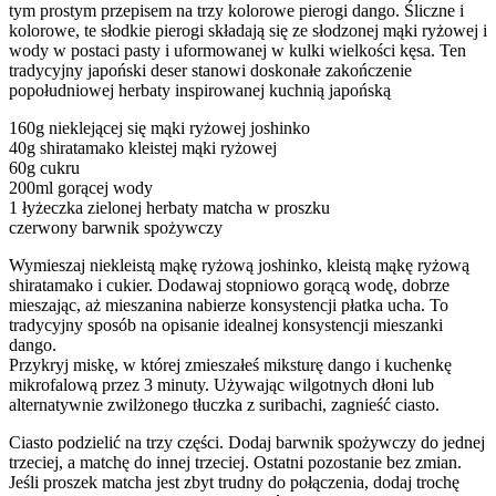
tym prostym przepisem na trzy kolorowe pierogi dango. Śliczne i
kolorowe, te słodkie pierogi składają się ze słodzonej mąki ryżowej i
wody w postaci pasty i uformowanej w kulki wielkości kęsa. Ten
tradycyjny japoński deser stanowi doskonałe zakończenie
popołudniowej herbaty inspirowanej kuchnią japońską
160g nieklejącej się mąki ryżowej joshinko
40g shiratamako kleistej mąki ryżowej
60g cukru
200ml gorącej wody
1 łyżeczka zielonej herbaty matcha w proszku
czerwony barwnik spożywczy
Wymieszaj niekleistą mąkę ryżową joshinko, kleistą mąkę ryżową
shiratamako i cukier. Dodawaj stopniowo gorącą wodę, dobrze
mieszając, aż mieszanina nabierze konsystencji płatka ucha. To
tradycyjny sposób na opisanie idealnej konsystencji mieszanki
dango.
Przykryj miskę, w której zmieszałeś miksturę dango i kuchenkę
mikrofalową przez 3 minuty. Używając wilgotnych dłoni lub
alternatywnie zwilżonego tłuczka z suribachi, zagnieść ciasto.
Ciasto podzielić na trzy części. Dodaj barwnik spożywczy do jednej
trzeciej, a matchę do innej trzeciej. Ostatni pozostanie bez zmian.
Jeśli proszek matcha jest zbyt trudny do połączenia, dodaj trochę