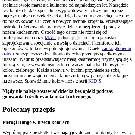
spełniać swoje marzenia kulinarne od najmłodszych lat. Narzędzie
jest bardzo lekkie, specjalnie wyprofilowany uchwyt nie będzie
męczyć małych rączek dziecka, dzięki czemu nie zniechęci się ono
do praktykowania i uczenia nowych technik krojenia. Przestrzegając
instrukcji użytkowania, nauczysz dziecko bezpiecznej pracy z
nożem kuchennym. Ostrość tego ostrza nie różni się od
profesjonalnych noży
MAC
, jednak jego konstrukcja została
zaprojektowana specjalnie z myślą o dzieciach i komforcie ich
opiekunów w trakcie wspólnego gotowania. Dzięki
zaokrąglonemu
ostrzu
zabezpieczysz dodatkowo dziecko przed przypadkowymi
urazami. Nadruk przedstawiający małą kałamarnicę trzymającą się z
foczką za rękę wywoła uśmiech na twarzy malucha. Uchwyt jest
koloru zielonego. Każda zabawa w kuchni przyniesie ze sobą
niezapomniane wspomnienia, które zostaną w pamięci dziecka już
na zawsze. Sprawdź inne kolory noży z serii
KID’S
.
Nigdy nie należy zostawiać dziecka bez opieki podczas
gotowania i użytkowania noża kuchennego.
Polecany przepis
Pierogi Dango w trzech kolorach
Wypróbuj pysznie słodki i wymagający do żucia ulubiony festiwal z