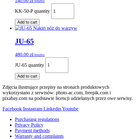
140.00
zł
brutto
KK-50-P quantity
Add to cart
JU-65
480.00
zł
brutto
JU-65 quantity
Add to cart
Zdjęcia ilustrujące przepisy na stronach produktowych
wykorzystano z serwisów: photo-ac.com, freepik.com i
pixabay.com na podstawie licencji udzielanych przez owe serwisy.
Facebook
Instagram
Linkedin
Youtube
Purchasing regulations
Privacy Policy
Payment methods
Warranty and complaints